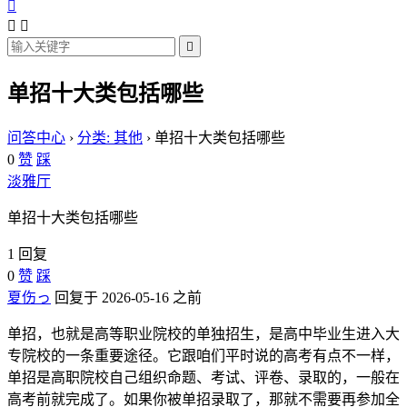




单招十大类包括哪些
问答中心
›
分类: 其他
›
单招十大类包括哪些
0
赞
踩
淡雅厅
单招十大类包括哪些
1 回复
0
赞
踩
夏伤っ
回复于 2026-05-16 之前
单招，也就是高等职业院校的单独招生，是高中毕业生进入大
专院校的一条重要途径。它跟咱们平时说的高考有点不一样，
单招是高职院校自己组织命题、考试、评卷、录取的，一般在
高考前就完成了。如果你被单招录取了，那就不需要再参加全