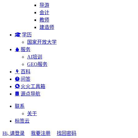
导游
会计
教师
建造师
学历
国家开放大学
服务
AI培训
GEO服务
百科
问答
火火工具箱
源点导航
联系
关于
标签云
Hi, 请登录
我要注册
找回密码