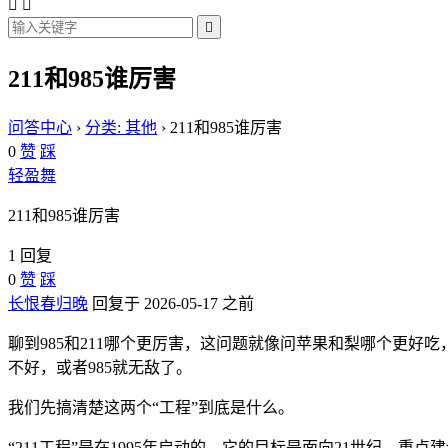



211和985谁厉害
问答中心
›
分类: 其他
›
211和985谁厉害
0
赞
踩
轻盈舞
211和985谁厉害
1 回复
0
赞
踩
长恨春归晚
回复于 2026-05-17 之前
聊到985和211哪个更厉害，这问题就像问苹果和梨哪个更好吃
不好，或者985就无敌了。
我们先搞清楚这两个“工程”到底是什么。
“211工程”是在1995年启动的，它的目标是面向21世纪