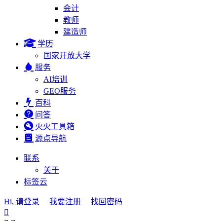
会计
教师
建造师
学历
国家开放大学
服务
AI培训
GEO服务
百科
问答
火火工具箱
源点导航
联系
关于
标签云
Hi, 请登录
我要注册
找回密码
