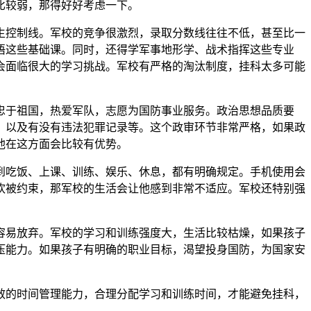
比较弱，那得好好考虑一下。
生控制线。军校的竞争很激烈，录取分数线往往不低，甚至比一
语这些基础课。同时，还得学军事地形学、战术指挥这些专业
会面临很大的学习挑战。军校有严格的淘汰制度，挂科太多可能
忠于祖国，热爱军队，志愿为国防事业服务。政治思想品质要
，以及有没有违法犯罪记录等。这个政审环节非常严格，如果政
他在这方面会比较有优势。
到吃饭、上课、训练、娱乐、休息，都有明确规定。手机使用会
欢被约束，那军校的生活会让他感到非常不适应。军校还特别强
容易放弃。军校的学习和训练强度大，生活比较枯燥，如果孩子
压能力。如果孩子有明确的职业目标，渴望投身国防，为国家安
效的时间管理能力，合理分配学习和训练时间，才能避免挂科，