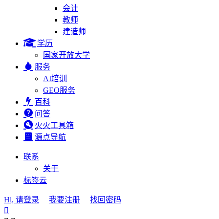
会计
教师
建造师
学历
国家开放大学
服务
AI培训
GEO服务
百科
问答
火火工具箱
源点导航
联系
关于
标签云
Hi, 请登录
我要注册
找回密码
