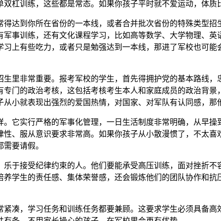
单双杠训练，这些都是常态。如果你孩子平时就不爱运动，体质
常得达到你所在省份的一本线，或者合并批次省份的特殊类型招
有军事训练，还有文化课程学习，比如高等数学、大学物理、英
子学习上有些吃力，或者只是勉强达到一本线，那进了军校也可能
招生里非常重要。报考军校的学生，首先得拥护党的基本路线，
有专门的政治考核，这包括考核考生本人和家庭成员的政治背景
子从小就表现出强烈的爱国热情，对国家、对军队有认同感，那
样。它实行严格的军事化管理，一日生活制度非常明确，从早操
律性、服从意识要求非常高。如果你孩子从小散漫惯了，不太喜
都需要请假。
，乐于接受纪律约束的人。他们要能承受高压训练，面对挫折不
培养学生的责任感、集体荣誉感，还会锻炼他们的团队协作和抗
。
常紧凑，学习任务和训练任务都要兼顾。这要求学生必须具备高
井有条，不用家长操心的孩子，在军校里会更有优势。