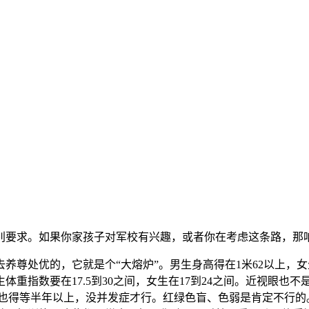
别要求。如果你家孩子对军校有兴趣，或者你在考虑这条路，那
养尊处优的，它就是个“大熔炉”。男生身高得在1米62以上，女
重指数要在17.5到30之间，女生在17到24之间。近视眼也不
术也得等半年以上，没并发症才行。红绿色盲、色弱是肯定不行