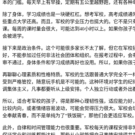
本的门槛。每天早上有早操，定期有五公里越野跑，还有各种
除了身体，学习成绩也是一块硬杠杠。想考军校，高考成绩通
些重点大学还高。而且，军校的学业压力也挺大的。它不是只
课。每周的课时量会很大，可能达到40小时以上。如果你孩
会被退学。
接下来是政治条件。这个可能很多家长不太了解，但它在军校
好，不能参加过任何非法社会团体和组织。在报考过程中，会
审不通过，身体条件和学习成绩再好也没用。所以，如果你孩
再聊聊心理素质和性格特质。军校的生活跟普通大学完全不一
受到严格管控，随意玩手机是不可能的。这种环境对学生的纪
调集体主义，凡事都要听从上级安排。个人独立行动或者外出
所以，适合考军校的孩子，得是那种心理韧性强，适应能力好
比较内向，或者情绪容易波动，可能会觉得压力很大。军校会
全奉献青春，而不是单纯为了“铁饭碗”，那他们会更适应军校
此外，自律和时间管理能力也很重要。军校每天的课程安排非
保证学业和训练都能达标。那些从小就能把自己事情安排得井