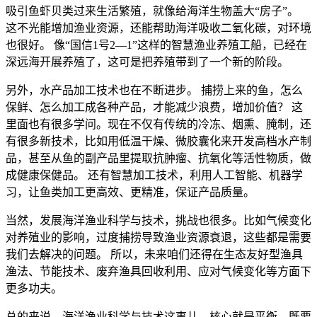
吸引鱼虾贝类过来生活繁殖，就像给海洋生物盖大“房子”。
这不光能增加渔业资源，还能帮助海洋吸收二氧化碳，对环境
也很好。 像“国信1号2—1”这样的智慧渔业养殖工船，已经在
深远海开展养殖了，这可是把养殖带到了一个新的阶段。
另外，水产品加工技术也在不断进步。 捕捞上来的鱼，怎么
保鲜、怎么加工成各种产品，才能减少浪费，增加价值？ 这
里面也有很多学问。现在不仅有传统的冷冻、烟熏、腌制，还
有很多新技术，比如用低温干燥、微胶囊化来开发高档水产制
品，甚至从鱼的副产品里提取抗肿瘤、抗氧化等活性物质，做
成健康保健品。 还有智慧加工技术，利用人工智能、机器学
习，让鱼类加工更高效、更精准，保证产品质量。
当然，发展海洋渔业科学与技术，挑战也很多。比如气候变化
对养殖业的影响，过度捕捞导致渔业资源衰退，这些都是需要
我们去解决的问题。 所以，未来咱们还得在生态友好型渔具
渔法、节能技术、废弃渔具回收利用、应对气候变化等方面下
更多功夫。
总的来说，海洋渔业科学与技术这事儿，核心就是平衡。既要