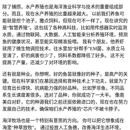
除了捕捞，水产养殖也是海洋渔业科学与技术的重要组成部
分。而且，现在水产养殖的比重越来越大。 以前我们养鱼可
能就是挖个池子，撒点饲料，但现在可不一样了。现在讲究的
是“智慧养殖”。这包括了各种高科技，比如用传感器实时监测
水质，通过物联网、大数据、人工智能来分析养殖环境，预测
鱼的健康状况，甚至能实现精准投喂。 我有个朋友，他养虾
就用了微生物调控技术，往水里加“好帮手”EM菌，水质立马
变清了，虾的病害也少了，饲料系数都降低了好多。 这不光
提高了产量，还减少了对环境的影响。
还有就是种业。你想啊，好的鱼苗就像好的种子，是高产的关
键。现在科学家们在基因选择和育种技术上下功夫，就是为了
培育出长得快、抗病能力强的好品种。 比如罗非鱼，不同品
系生长速度差很多。选对了品种，你就成功了一大半。 像南
美白对虾，它的种源我们之前还挺依赖进口的，现在也在努力
发展自己的技术，确保咱们水产养殖的“芯片”不被卡脖子。
海洋牧场也是一个特别有意思的方向。 你可以把它想象成在
海里“种草放牧”。 通过投放人工鱼礁，改善海洋生态环境，