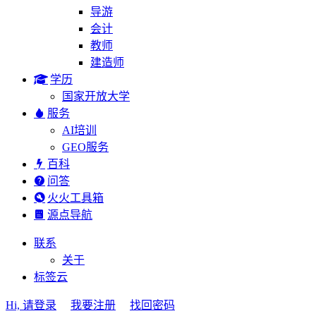
导游
会计
教师
建造师
学历
国家开放大学
服务
AI培训
GEO服务
百科
问答
火火工具箱
源点导航
联系
关于
标签云
Hi, 请登录
我要注册
找回密码