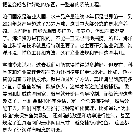
把鱼变成各种好吃的东西，一整套的系统工程。
咱们国家是渔业大国，水产品产量连续36年都是世界第一，到
2024年总产量超过了7357万吨，这其中大部分靠的是水产养
殖。 以前咱们可能光想着多打鱼，多养鱼，但现在情况变
了。海洋资源是有限的，不能一直无限制地捕捞。所以，海洋
渔业科学与技术就显得特别重要了。它主要研究渔业资源、海
洋环境、捕鱼工具和方法，还有渔业法规和管理这些事儿。
拿捕捞来说吧，过去我们可能觉得捕得越多越好。但现在，科
学家和渔业管理者都在努力让捕捞变得更“聪明”。比如，渔业
资源调查与评估技术，就是通过科学方法，算出海里到底有多
少鱼，哪些鱼能捕，能捕多少，这样才能避免过度捕捞。 像
美国和挪威这些国家，很早就开始用总量控制、配额管理这些
办法了。 他们会根据科学评估，定一个总的捕捞量，然后分
配下去。咱们国家也在推行这种精细化管理，比如通过“伏季
休渔”来保护鱼类繁殖，还对渔船数量和功率进行控制，甚至
规定了渔具渔网的最小网目尺寸，避免捕捞到幼鱼。 这些都
是为了让海洋有喘息的机会。