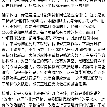
员在各种高压、危险环境下能保持冷静和专业的判断。
除了体检，你还要通过体能测试和岗位适应性测试。这才是真
正检验你“能打仗”的地方。体能测试主要考你的肌肉力量、耐
力和柔韧性，像是男性的单杠引体向上、10米×4往返跑、
1000米跑和原地跳高。每个项目都有具体的标准，而且任何一
个项目不达标，都可能被视为“不合格”。 比如单杠引体向
上，不是你随便晃几下就行，得按规定动作做，下颌要过杠
面，手臂伸直，不能借力。1000米跑也是有时间限制的，跑得
越快分数越高。岗位适应性测试就更贴近实战了，主要看你的
协调能力、对空间位置的感知，还有对高空、黑暗这些特殊环
境的心理承受能力。这就像模拟真实救援场景，看你是不是能
适应。值得一提的是，针对高原地区，这些体能测试标准还会
根据海拔高度进行调整，难度会相应增加。 这些测试都是为
了确保你入队后，能真正胜任灭火救援的繁重任务。
接着，就是大家都比较关心的政治考核，也就是我们常说的
“政审”。这环节非常严格，会参照征兵政治考核的要求来，对
你的政治面貌、宗教信仰、政治言行等等进行详细核查。不光