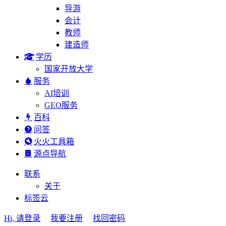
导游
会计
教师
建造师
学历
国家开放大学
服务
AI培训
GEO服务
百科
问答
火火工具箱
源点导航
联系
关于
标签云
Hi, 请登录
我要注册
找回密码