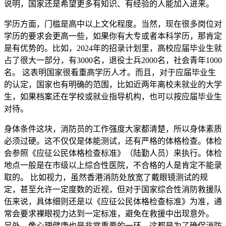
说明，国家还是希望更多有知识、有经验的人能加入进来。
学历方面，门槛是高中以上文化程度。当然，现在很多岗位对
学历的要求会更高一些，如果你有大专或者本科学历，那肯定
是有优势的。比如，2024年的招录计划里，高校应届毕业生就
占了很大一部分，有3000名，退役士兵2000名，社会青年1000
名。 这表明国家很看重高学历人才。而且，对于应届毕业生
的认定，国家也有明确的范围，比如近两年离校未就业的大学
生，如果档案还在学校或就业指导机构，也可以按应届毕业生
对待。
身体条件这块，消防员的工作强度大家都清楚，所以身体素质
必须过硬。这不仅仅是体能测试，还有严格的体格检查。体检
会参照《应征公民体格检查标准》（陆勤人员）来执行。体检
地点一般是在市级以上综合性医院，不合格的人是肯定不能录
取的。 比如视力，虽然香港消防处放宽了戴眼镜测试的规
定，甚至允许一定度数的近视，但对于国家综合性消防救援队
伍来说，具体细则还是以《应征公民体格检查标准》为准，通
常会要求裸眼视力达到一定标准，避免在救援中出现意外。
另外，像心理健康也是非常重要的一环，这都是为了确保消防