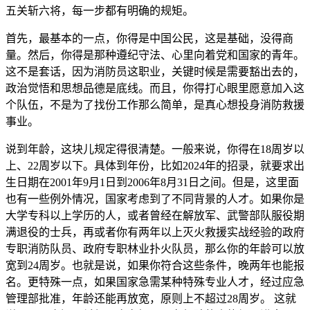
五关斩六将，每一步都有明确的规矩。
首先，最基本的一点，你得是中国公民，这是基础，没得商
量。然后，你得是那种遵纪守法、心里向着党和国家的青年。
这不是套话，因为消防员这职业，关键时候是需要豁出去的，
政治觉悟和思想品德是底线。而且，你得打心眼里愿意加入这
个队伍，不是为了找份工作那么简单，是真心想投身消防救援
事业。
说到年龄，这块儿规定得很清楚。一般来说，你得在18周岁以
上、22周岁以下。具体到年份，比如2024年的招录，就要求出
生日期在2001年9月1日到2006年8月31日之间。但是，这里面
也有一些例外情况，国家考虑到了不同背景的人才。如果你是
大学专科以上学历的人，或者曾经在解放军、武警部队服役期
满退役的士兵，再或者你有两年以上灭火救援实战经验的政府
专职消防队员、政府专职林业扑火队员，那么你的年龄可以放
宽到24周岁。也就是说，如果你符合这些条件，晚两年也能报
名。更特殊一点，如果国家急需某种特殊专业人才，经过应急
管理部批准，年龄还能再放宽，原则上不超过28周岁。 这就