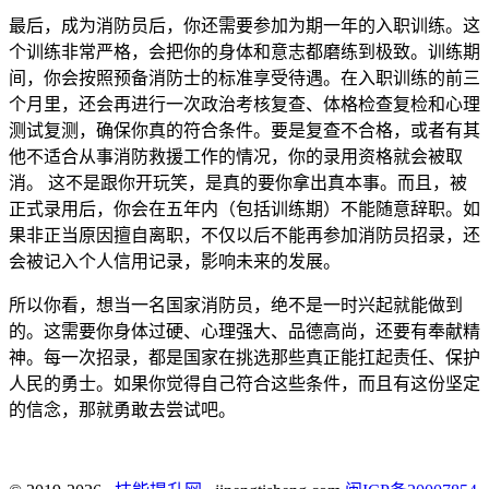
最后，成为消防员后，你还需要参加为期一年的入职训练。这
个训练非常严格，会把你的身体和意志都磨练到极致。训练期
间，你会按照预备消防士的标准享受待遇。在入职训练的前三
个月里，还会再进行一次政治考核复查、体格检查复检和心理
测试复测，确保你真的符合条件。要是复查不合格，或者有其
他不适合从事消防救援工作的情况，你的录用资格就会被取
消。 这不是跟你开玩笑，是真的要你拿出真本事。而且，被
正式录用后，你会在五年内（包括训练期）不能随意辞职。如
果非正当原因擅自离职，不仅以后不能再参加消防员招录，还
会被记入个人信用记录，影响未来的发展。
所以你看，想当一名国家消防员，绝不是一时兴起就能做到
的。这需要你身体过硬、心理强大、品德高尚，还要有奉献精
神。每一次招录，都是国家在挑选那些真正能扛起责任、保护
人民的勇士。如果你觉得自己符合这些条件，而且有这份坚定
的信念，那就勇敢去尝试吧。