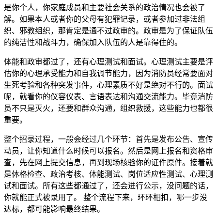
是你个人，你家庭成员和主要社会关系的政治情况也会被了
解。如果本人或者你的父母有犯罪记录，或者参加过非法组
织、邪教组织，那肯定是通不过政审的。政审是为了保证队伍
的纯洁性和战斗力，确保加入队伍的人是靠得住的。
体能和政审都过了，还有心理测试和面试。心理测试主要是评
估你的心理承受能力和自我调节能力，因为消防员经常要面对
生死考验和各种突发事件，心理素质不好是绝对不行的。面试
呢，就看你的仪容仪表、言语表达和沟通交流能力。毕竟消防
员不只是灭火，还要和群众沟通，组织救援，这些能力也都很
重要。
整个招录过程，一般会经过几个环节：首先是发布公告、宣传
动员，让你知道什么时候可以报名。然后是网上报名和资格审
查，先在网上提交信息，再到现场核验你的证件原件。接着就
是体格检查、政治考核、体能测试、岗位适应性测试、心理测
试和面试。所有这些都通过了，还会进行公示，没问题的话，
你就能正式被录用了。 整个流程下来，环环相扣，哪一步没
达标，都可能影响最终结果。