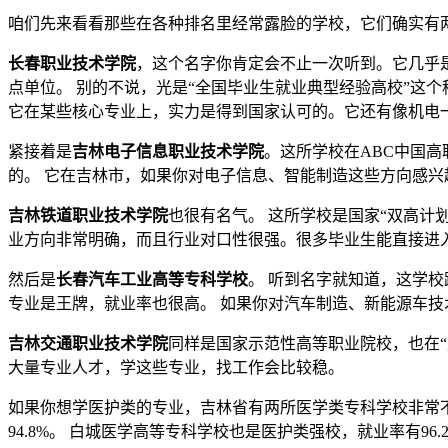
咱们先来看看那些在各种排名里经常露脸的学校，它们确实有
长春职业技术学院
，这个名字你肯定会不止一次听到。它几乎
点单位。 别的不说，光是“全国毕业生就业典型经验高校”这个
它在某些核心专业上，实力是得到国家认可的。它还有像机电
紧接着是
吉林电子信息职业技术学院
。这所学校在ABC中国高
的。 它在吉林市，如果你对电子信息、智能制造这些方向感兴
吉林铁道职业技术学院
也很有名气。 这所学校是国家“双高计
业方向非常明确，而且行业对口性很强。很多毕业生能直接进入
然后是
长春汽车工业高等专科学校
。 听到名字就知道，这学
专业是王牌，就业率也很高。 如果你对汽车制造、新能源车
吉林交通职业技术学院
同样是国家示范性高等职业院校，也在“
大量专业人才，学这些专业，找工作会比较稳。
如果你想学医护类的专业，吉林省有两所医学类专科学校非常
94.8%。 白城医学高等专科学校也是医护类强校，就业率有