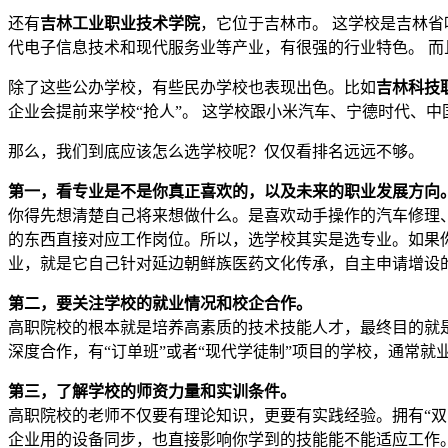
还有
吉林工业职业技术学院
，它位于吉林市。 这学校是吉林
代电子信息技术和现代服务业等产业，有很强的行业特色。 
除了这些公办学校，有些民办学校也表现出色。比如
吉林科技
企业会提前来学校“抢人”。 这学校跟小米汽车、宁德时代、
那么，我们到底应该怎么选学校呢？仅仅看排名远远不够。
第一，看专业是不是你真正喜欢的，以及未来的职业发展方向
你得先想清楚自己将来想做什么。是喜欢动手操作的汽车修理
的东西直接对应工作岗位。所以，选学校其实是选专业。如果
业，就是它自己针对延边朝鲜族医药文化传承，自主申请增设
第二，要关注学校的就业情况和校企合作。
高职院校的根本就是培养高素质的技术技能人才，最终目的就
深度合作，有“订单班”或者“现代学徒制”项目的学校，通常
第三，了解学校的师资力量和实训条件。
高职院校的老师不仅要有理论知识，更要有实践经验。拥有“双
企业用的设备同步，也直接影响你学到的技能能不能适应工作