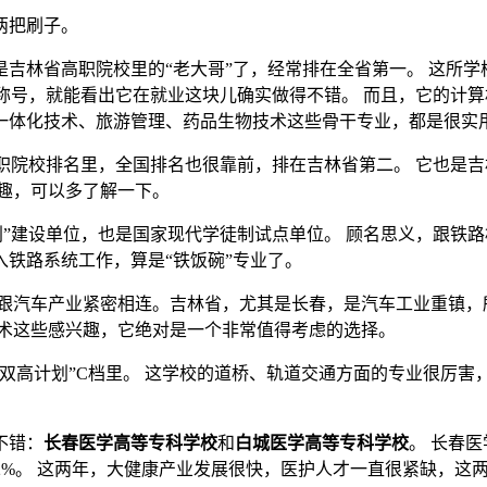
两把刷子。
是吉林省高职院校里的“老大哥”了，经常排在全省第一。 这所
称号，就能看出它在就业这块儿确实做得不错。 而且，它的计算
一体化技术、旅游管理、药品生物技术这些骨干专业，都是很实
职院校排名里，全国排名也很靠前，排在吉林省第二。 它也是吉
趣，可以多了解一下。
划”建设单位，也是国家现代学徒制试点单位。 顾名思义，跟铁
铁路系统工作，算是“铁饭碗”专业了。
校跟汽车产业紧密相连。吉林省，尤其是长春，是汽车工业重镇
技术这些感兴趣，它绝对是一个非常值得考虑的选择。
双高计划”C档里。 这学校的道桥、轨道交通方面的专业很厉害
不错：
长春医学高等专科学校
和
白城医学高等专科学校
。 长春
96.2%。 这两年，大健康产业发展很快，医护人才一直很紧缺，