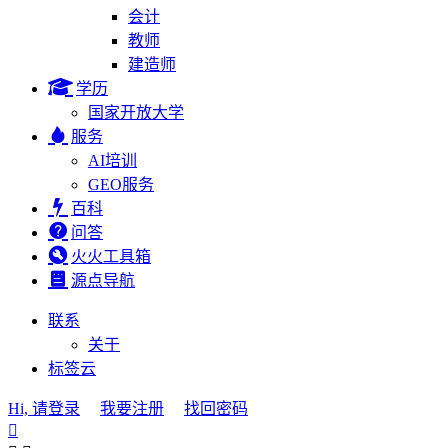
会计
教师
建造师
学历
国家开放大学
服务
AI培训
GEO服务
百科
问答
火火工具箱
源点导航
联系
关于
标签云
Hi, 请登录
我要注册
找回密码
