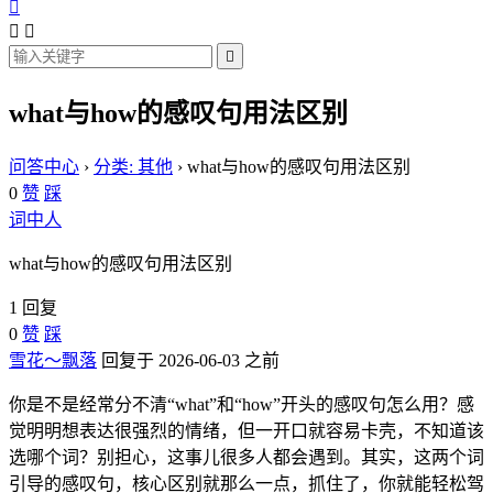




what与how的感叹句用法区别
问答中心
›
分类: 其他
›
what与how的感叹句用法区别
0
赞
踩
词中人
what与how的感叹句用法区别
1 回复
0
赞
踩
雪花～飘落
回复于 2026-06-03 之前
你是不是经常分不清“what”和“how”开头的感叹句怎么用？感
觉明明想表达很强烈的情绪，但一开口就容易卡壳，不知道该
选哪个词？别担心，这事儿很多人都会遇到。其实，这两个词
引导的感叹句，核心区别就那么一点，抓住了，你就能轻松驾