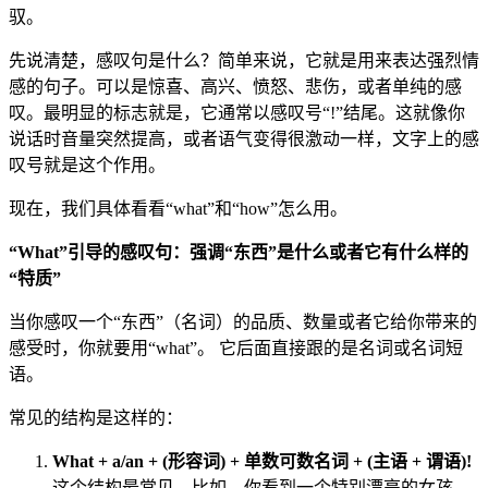
驭。
先说清楚，感叹句是什么？简单来说，它就是用来表达强烈情
感的句子。可以是惊喜、高兴、愤怒、悲伤，或者单纯的感
叹。最明显的标志就是，它通常以感叹号“!”结尾。这就像你
说话时音量突然提高，或者语气变得很激动一样，文字上的感
叹号就是这个作用。
现在，我们具体看看“what”和“how”怎么用。
“What”引导的感叹句：强调“东西”是什么或者它有什么样的
“特质”
当你感叹一个“东西”（名词）的品质、数量或者它给你带来的
感受时，你就要用“what”。 它后面直接跟的是名词或名词短
语。
常见的结构是这样的：
What + a/an + (形容词) + 单数可数名词 + (主语 + 谓语)!
这个结构最常见。比如，你看到一个特别漂亮的女孩，