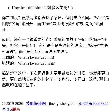
How beautiful she is! (她多么美啊！)
你看到没？虽然两者都表达了感叹，但侧重点不同。“What”是
围绕“名词”来展开，而“How”是围绕“形容词”或“副词”来展
开。
最后，还有一个很重要的点：感叹句虽然用“what”或“how”开
头，但它不是问句！ 它的语序是陈述句的语序，也就是“主语
+ 谓语”，而不是问句的“谓语 + 主语”。
正确的：What a lovely day it is!
错误的：What a lovely day is it?
搞清楚了这些，下次再遇到需要用感叹句的时候，你就能更自
信、更自然地表达你的情绪了。多练习，多开口，这些规则自
然就印在脑子里了。
© 2019-2026
技能提升网
jinengtisheng.com
闽ICP备20007854
号-3
#
联系