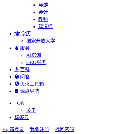
导游
会计
教师
建造师
学历
国家开放大学
服务
AI培训
GEO服务
百科
问答
火火工具箱
源点导航
联系
关于
标签云
Hi, 请登录
我要注册
找回密码