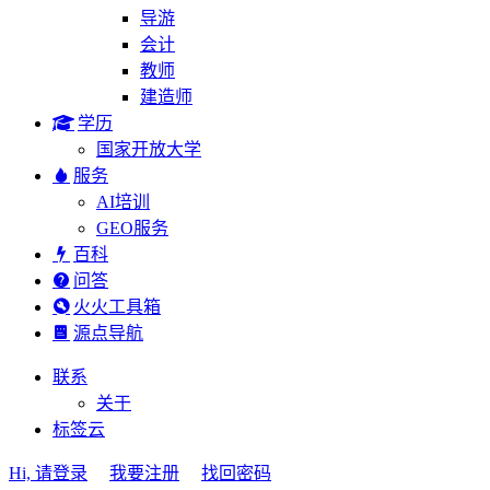
导游
会计
教师
建造师
学历
国家开放大学
服务
AI培训
GEO服务
百科
问答
火火工具箱
源点导航
联系
关于
标签云
Hi, 请登录
我要注册
找回密码