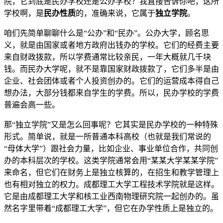
院，它到底是民办学校还是公办学校？我直接告诉你吧，这所
学校啊，是
民办性质
的，准确来说，它属于
独立学院
。
咱们先简单聊聊什么是“公办”和“民办”。公办大学，顾名思
义，就是由国家或者地方政府出钱办的学校。它们的经费主要
来自财政拨款，所以学费通常比较亲民，一年大概就几千块
钱。而民办大学呢，就不是靠国家财政拨款了，它们多半是由
企业、社会团体或者个人投资创办的。它们的运营成本得自己
想办法，大部分钱都来自学生的学费。所以，民办学校的学费
普遍会高一些。
那“独立学院”又是怎么回事呢？它其实是民办学校的一种特殊
形式。简单说，就是一所普通本科高校（也就是我们常说的
“母体大学”）跟社会力量，比如企业、事业单位合作，共同创
办的本科层次的学校。这类学院通常会用“某某大学某某学院”
来命名，但它们在财务上是独立核算的，在招生和教学管理上
也有相对独立的权力。成都理工大学工程技术学院就是这样。
它是由成都理工大学和核工业西南物理研究院一起创办的。虽
然名字里带着“成都理工大学”，但它在办学性质上是独立的。