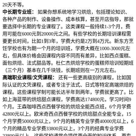
20天不等。
中长期专业班：
如果你想系统地学习烘焙，包括理论知识、
各种产品的制作、设备操作、成本核算，甚至开店指导，那就
要选择中长期的专业课程了。这类课程一般持续1-3个月，费
用可能在6000元到20000元之间。有些学校的长期培训课程需
要更长时间，比如1到3年，学费大约是2万到4万元。新东方烹
饪学校也有为期一个月的培训班，学费大概在1000-3000元左
右，但具体价格会因课程内容不同而有差异，比如西点蛋糕、
面包烘焙、法式甜品等。杜仁杰烘焙学校的蛋糕师培训短期班
（三个月）基本在几千块钱，长期班则在一万元左右。
高端职业课程/文凭课程：
还有一些更高级别的课程，比如国
际认证的文凭课程，或者专注于法式、日式等特定高端烘焙的
课程。这些课程学制可能长达半年到两年，学费就更高了。比
如上海蓝带的烘焙甜点课程，学费高达174800元，学习时间9
个月。王森咖啡西点西餐学校的烘焙全能西点班，6个月学费
42800元以上。欧米奇西点西餐学校的烘焙甜点全能专业，15
个月学费50000元以上，9个月的精英专业学费40000元以上，6
个月的精品专业学费33800元以上，3个月的经典专业学费
23800元以上。这些学校通常会提供更全面的知识体系，更专