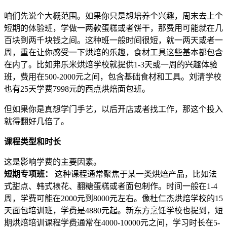
咱们先说个大概范围。如果你只是想培养个兴趣，周末去上个
短期的体验班，学做一两款蛋糕或者饼干，那费用可能就在几
百块到两千块钱之间。这种班一般时间很短，就一两天或者一
周，重在让你感受一下烘焙的乐趣，食材工具这些基本都包含
在内了。比如弗乐米烘焙学校就提供1-3天或一周的兴趣体验
班，费用在500-2000元之间，包含基础食材和工具。刘清学校
也有25天学费7998元的西点烘焙面包班。
但如果你是真想学门手艺，以后开店或者找工作，那这个投入
就得翻好几倍了。
课程类型和时长
这是影响学费的主要因素。
短期专项班：
这种课程通常聚焦于某一类烘焙产品，比如法
式甜点、韩式裱花、翻糖蛋糕或者面包制作。时间一般在1-4
周，学费可能在2000元到8000元左右。像杜仁杰烘焙学校的15
天面包培训班，学费是4880元起。新东方烹饪学校也提到，短
期烘焙培训课程学费通常在4000-10000元之间，学习时长在5-