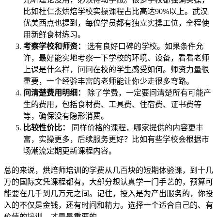
比如杜仁杰烘焙学校实操课程占比高达90%以上。武汉
优美西点也提到，每位学员都有独立实操工位，全程使
用新鲜食材练习。
考察学校和师资：
选有良好口碑的学校。如果条件允
许，最好能实地考察一下学校的环境、设备，看看老师
上课是什么样，问问在校的学生感受如何。师资力量很
重要，一个经验丰富的老师能让你少走很多弯路。
问清楚费用明细：
除了学费，一定要问清楚所有可能产
生的费用，包括食材费、工具费、住宿费、证书费等
等，确保没有隐形消费。
比较性价比：
同样价格的课程，哪家提供的内容更丰
富，实操更多，后续服务更好？比如有些学校会根据市
场潮流定期更新课程内容。
总的来说，烘焙师培训的学费从几百块的短期体验课，到十几
万的国际文凭课程都有。大部分想认真学一门手艺的，预算可
能要在几千到几万元之间。记住，投入是为产出服务的，你投
入的不仅是金钱，还有时间和精力。选择一个适合自己的、有
价值的培训，才是最重要的。