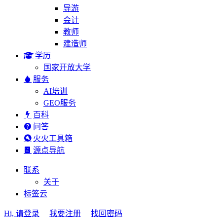
导游
会计
教师
建造师
学历
国家开放大学
服务
AI培训
GEO服务
百科
问答
火火工具箱
源点导航
联系
关于
标签云
Hi, 请登录
我要注册
找回密码