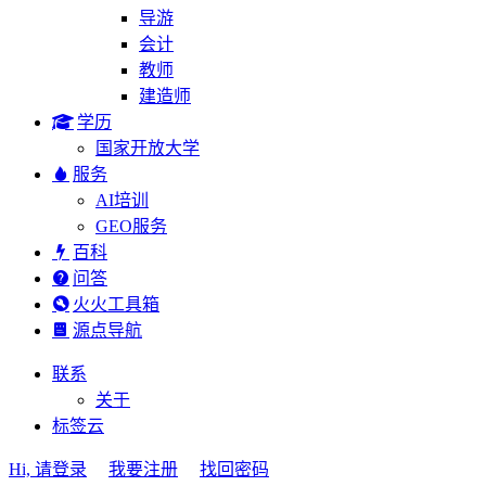
导游
会计
教师
建造师
学历
国家开放大学
服务
AI培训
GEO服务
百科
问答
火火工具箱
源点导航
联系
关于
标签云
Hi, 请登录
我要注册
找回密码