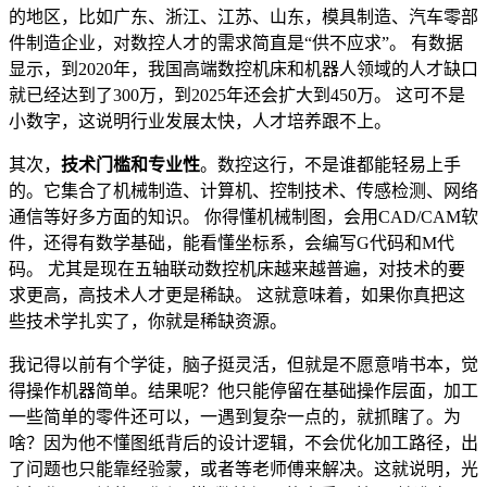
的地区，比如广东、浙江、江苏、山东，模具制造、汽车零部
件制造企业，对数控人才的需求简直是“供不应求”。 有数据
显示，到2020年，我国高端数控机床和机器人领域的人才缺口
就已经达到了300万，到2025年还会扩大到450万。 这可不是
小数字，这说明行业发展太快，人才培养跟不上。
其次，
技术门槛和专业性
。数控这行，不是谁都能轻易上手
的。它集合了机械制造、计算机、控制技术、传感检测、网络
通信等好多方面的知识。 你得懂机械制图，会用CAD/CAM软
件，还得有数学基础，能看懂坐标系，会编写G代码和M代
码。 尤其是现在五轴联动数控机床越来越普遍，对技术的要
求更高，高技术人才更是稀缺。 这就意味着，如果你真把这
些技术学扎实了，你就是稀缺资源。
我记得以前有个学徒，脑子挺灵活，但就是不愿意啃书本，觉
得操作机器简单。结果呢？他只能停留在基础操作层面，加工
一些简单的零件还可以，一遇到复杂一点的，就抓瞎了。为
啥？因为他不懂图纸背后的设计逻辑，不会优化加工路径，出
了问题也只能靠经验蒙，或者等老师傅来解决。这就说明，光