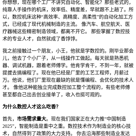
你想想，现在哪个工厂不讲究自动化、智能化？那些老式的，
纯靠人手操作的机床，效率低、精度差，早就跟不上趟了。所
以，数控机床这种“高效率、高精度、高柔性”的自动化加工方
式，已经成了现代机械制造的主流。 像汽车、航空航天、医
疗器械这些精密制造领域，都离不开它。 那些掌握了数控技
术的专业人才，自然就成了香饽饽。
我之前接触过一个朋友，小王，他就是学数控的。刚毕业那会
儿，他去了个小厂子，从一线操作工做起。每天就是熟悉机
器、调试机器，跟着老师傅学。他肯学肯干，不到一年，就被
提拔去搞编程了。现在他已经是厂里的工艺工程师，月薪过
万。他说，他们厂里现在最缺的就是懂编程、会优化的技术人
才。 像他这种能独立完成数控加工整个流程的，有些老师傅
甚至都自己出去创业接单了，收入也挺可观的。
为什么数控人才这么吃香？
首先，
市场需求量大
。现在我们国家正在大力推“中国制造
2025”，智能制造是重中之重。数控技术作为制造业的核心技
术，自然得到了政策的大力支持。 你去沿海那些制造业发达