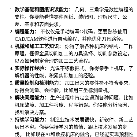
数学基础和图纸识读能力：
几何、三角学是数控编程的
支柱。你要能看懂零件图纸、装配图，理解尺寸、公
差、基准和表面要求。
编程能力：
不仅仅是手动编写G代码，更要熟练使用
CAD/CAM软件进行自动编程，并能优化刀具路径。
机械和加工工艺知识：
你得了解各种机床的结构、工作
原理，懂得金属切削加工的刀具选择、切削参数设定，
以及如何制定合理的加工工艺流程。
实际操作经验：
光说不练假把式。你得亲手上机床，了
解机器的性能，积累实际加工的经验。
质量控制和检测能力：
加工出来的零件符不符合要求，
你得会测量、会检验，比如用三坐标测量机。
解决问题能力：
生产过程中肯定会遇到各种问题，比如
机床故障、加工件报废、程序错误。你得能分析原因，
找到解决方案。
持续学习能力：
制造业技术发展很快，新软件、新工艺
层出不穷。你要保持学习的热情，跟上技术发展的步
伐。 比如现在AI和数控机床的融合，已经能实现预测性