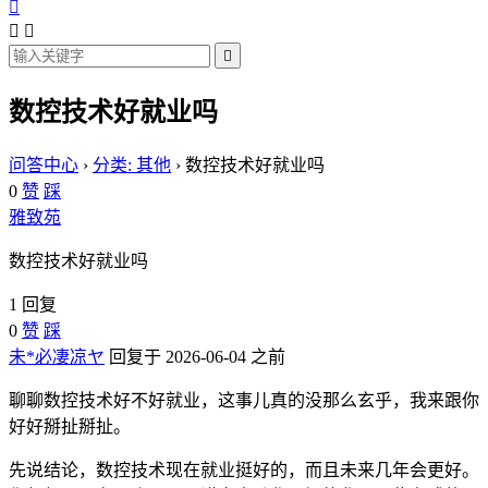




数控技术好就业吗
问答中心
›
分类: 其他
›
数控技术好就业吗
0
赞
踩
雅致苑
数控技术好就业吗
1 回复
0
赞
踩
未*必凄凉ヤ
回复于 2026-06-04 之前
聊聊数控技术好不好就业，这事儿真的没那么玄乎，我来跟你
好好掰扯掰扯。
先说结论，数控技术现在就业挺好的，而且未来几年会更好。