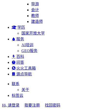
导游
会计
教师
建造师
学历
国家开放大学
服务
AI培训
GEO服务
百科
问答
火火工具箱
源点导航
联系
关于
标签云
Hi, 请登录
我要注册
找回密码