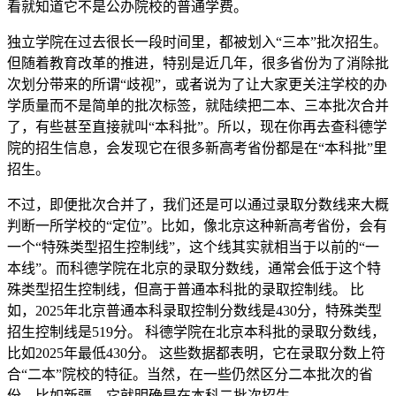
看就知道它不是公办院校的普通学费。
独立学院在过去很长一段时间里，都被划入“三本”批次招生。
但随着教育改革的推进，特别是近几年，很多省份为了消除批
次划分带来的所谓“歧视”，或者说为了让大家更关注学校的办
学质量而不是简单的批次标签，就陆续把二本、三本批次合并
了，有些甚至直接就叫“本科批”。所以，现在你再去查科德学
院的招生信息，会发现它在很多新高考省份都是在“本科批”里
招生。
不过，即便批次合并了，我们还是可以通过录取分数线来大概
判断一所学校的“定位”。比如，像北京这种新高考省份，会有
一个“特殊类型招生控制线”，这个线其实就相当于以前的“一
本线”。而科德学院在北京的录取分数线，通常会低于这个特
殊类型招生控制线，但高于普通本科批的录取控制线。 比
如，2025年北京普通本科录取控制分数线是430分，特殊类型
招生控制线是519分。 科德学院在北京本科批的录取分数线，
比如2025年最低430分。 这些数据都表明，它在录取分数上符
合“二本”院校的特征。当然，在一些仍然区分二本批次的省
份，比如新疆，它就明确是在本科二批次招生。