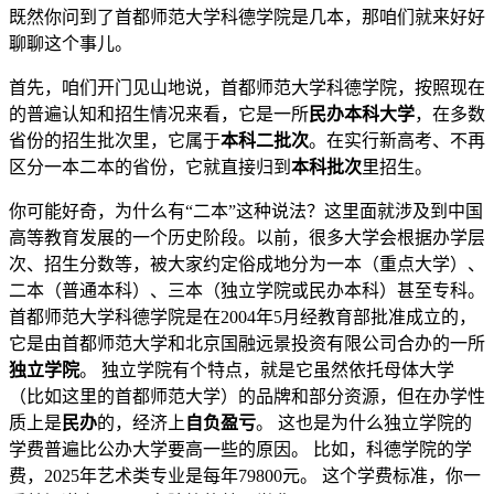
既然你问到了首都师范大学科德学院是几本，那咱们就来好好
聊聊这个事儿。
首先，咱们开门见山地说，首都师范大学科德学院，按照现在
的普遍认知和招生情况来看，它是一所
民办本科大学
，在多数
省份的招生批次里，它属于
本科二批次
。在实行新高考、不再
区分一本二本的省份，它就直接归到
本科批次
里招生。
你可能好奇，为什么有“二本”这种说法？这里面就涉及到中国
高等教育发展的一个历史阶段。以前，很多大学会根据办学层
次、招生分数等，被大家约定俗成地分为一本（重点大学）、
二本（普通本科）、三本（独立学院或民办本科）甚至专科。
首都师范大学科德学院是在2004年5月经教育部批准成立的，
它是由首都师范大学和北京国融远景投资有限公司合办的一所
独立学院
。 独立学院有个特点，就是它虽然依托母体大学
（比如这里的首都师范大学）的品牌和部分资源，但在办学性
质上是
民办
的，经济上
自负盈亏
。 这也是为什么独立学院的
学费普遍比公办大学要高一些的原因。 比如，科德学院的学
费，2025年艺术类专业是每年79800元。 这个学费标准，你一