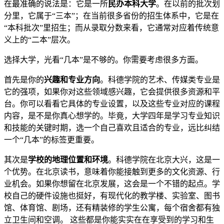
在最准确的说法是：它是一所
民办本科大学
。在以前的批次划
分里，它属于“三本”；在当前很多省份的招生体系中，它是在
“本科批次”里招生；而从录取分数来看，它通常对应着传统意
义上的“二本”层次。
选择大学，光看“几本”是不够的。你需要考虑很多方面。
首先是你的
兴趣和专业方向
。科德学院的艺术、传媒类专业是
它的强项，如果你对这些领域感兴趣，它会提供很多资源和平
台。你可以看看它具体的专业设置，以及这些专业对应的课程
内容，是不是你真心想学的。毕竟，大学四年是学习专业知识
和技能的关键时期，选一个自己喜欢且适合的专业，远比纠结
一个“几本”的标签更重要。
其次是
学校的地理位置和环境
。科德学院在北京大兴，这是一
个优势。在北京读书，意味着你能接触到更多的文化资源、行
业机会。如果你想留在北京发展，这会是一个不错的起点。学
校自己的硬件设施也挺好，有现代化的教学楼、实验室、图书
馆、体育馆、剧场，还有精装修的学生公寓，每个宿舍都有独
立卫生间和空调。 这些都是你能实实在在享受到的学习和生