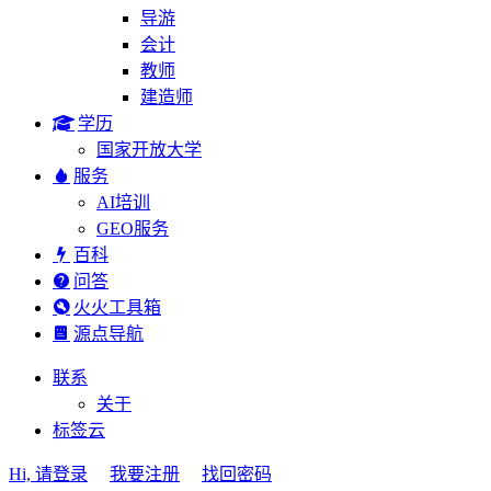
导游
会计
教师
建造师
学历
国家开放大学
服务
AI培训
GEO服务
百科
问答
火火工具箱
源点导航
联系
关于
标签云
Hi, 请登录
我要注册
找回密码