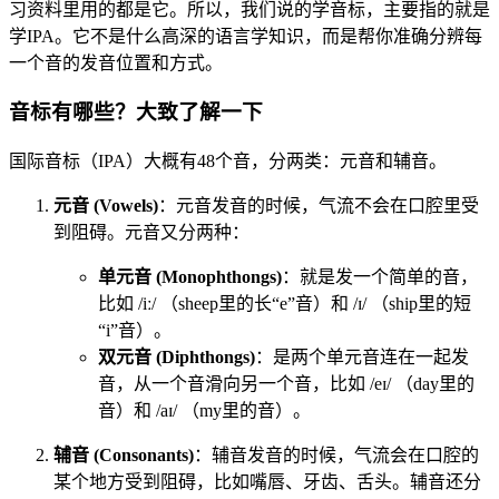
习资料里用的都是它。所以，我们说的学音标，主要指的就是
学IPA。它不是什么高深的语言学知识，而是帮你准确分辨每
一个音的发音位置和方式。
音标有哪些？大致了解一下
国际音标（IPA）大概有48个音，分两类：元音和辅音。
元音 (Vowels)
：元音发音的时候，气流不会在口腔里受
到阻碍。元音又分两种：
单元音 (Monophthongs)
：就是发一个简单的音，
比如 /iː/ （sheep里的长“e”音）和 /ɪ/ （ship里的短
“i”音）。
双元音 (Diphthongs)
：是两个单元音连在一起发
音，从一个音滑向另一个音，比如 /eɪ/ （day里的
音）和 /aɪ/ （my里的音）。
辅音 (Consonants)
：辅音发音的时候，气流会在口腔的
某个地方受到阻碍，比如嘴唇、牙齿、舌头。辅音还分