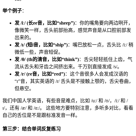
举个例子
：
发 /iː/ (长ee音，比如“sheep”)
：你的嘴角要向两边咧开，
像微笑一样，舌头前部抬高，感觉声音是从口腔前部发
出来的。
发 /ɪ/ (短i音，比如“ship”)
：嘴巴放松一点，舌头比 /iː/ 稍
微低一些，声音短促。
发 /θ/ (th的清音，比如“think”)
：舌尖轻轻抵住上齿，气
流从舌头和牙齿之间挤出来。千万别直接发成 /s/。
发 /r/ (re音，比如“red”)
：这个音很多人会发成汉语的
“r”音，其实英语的 /r/ 舌头是不接触上颚的，舌尖卷曲，
但悬空。
我们中国人学英语，有些音是难点，比如 /uː/ 和 /ʊ/，/iː/ 和 /
ɪ/，还有 /æ/ 和 /ɑː/。 这些地方要特别注意，多听多对比，看看
自己的舌位是不是跟标准发音一样。
第三步：结合单词反复练习