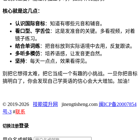
核心就是这几点：
认识国际音标
：知道有哪些元音和辅音。
看口型、学舌位
：这是发准音的关键。多看视频，对着
镜子练习。
结合单词练
：把音标放到实际语境中去用，反复跟读。
多听多模仿
：培养语感，让发音更自然。
坚持
：每天一点点，效果看得见。
别把它想得太难，把它当成一个有趣的小挑战。一旦你把音标
搞明白了，你会发现自己学英语的信心会大大增加。加油！
© 2019-2026
技能提升网
jinengtisheng.com
闽ICP备20007854
号-3
#
联系
登录
切换注册
用户名或邮箱