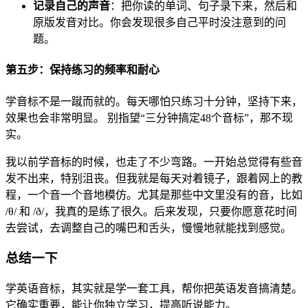
记录自己的声音
：把你读的单词、句子录下来，然后和
原版发音对比。你会发现很多自己平时没注意到的问
题。
第五步：保持练习的频率和耐心
学音标不是一蹴而就的。每天哪怕只练习十分钟，坚持下来，
效果也会非常明显。 别指望“三分钟搞定48个音标”，那不现
实。
我以前学音标的时候，也走了不少弯路。一开始总觉得有些音
发不出来，特别沮丧。但我就是每天对着镜子，跟着网上的教
程，一个音一个音地模仿。尤其是那些中文里没有的音，比如
/θ/ 和 /ð/，我真的是练了很久。后来发现，只要你愿意花时间
去尝试，去调整自己的嘴巴和舌头，慢慢地就能找到感觉。
总结一下
学英语音标，其实就是学一套工具，帮你把英语发音搞清楚。
它确实重要，能让你独立学习，提高听说能力。