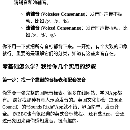
清辅音和浊辅音。
清辅音 (Voiceless Consonants)
：发音时声带不振
动，比如 /p/、/t/、/k/。
浊辅音 (Voiced Consonants)
：发音时声带振动，比
如 /b/、/d/、/g/。
你不用一下就把所有音标都背下来。一开始，有个大致的印象
就行。重要的是理解它们的分类，知道有这些声音存在。
零基础怎么学？我给你几个实用的步骤
第一步：找一个靠谱的音标表和配套发音
你需要一张完整的国际音标表。很多在线网站、学习App都
有。 最好找那种有真人示范发音的。英国文化协会（British
Council）的“Sounds Right”App就不错，界面简单，发音齐
全。 像BBC也有很经典的英式音标教程。 还有些App，会通
过形象图来帮你感知发音，挺有趣的。