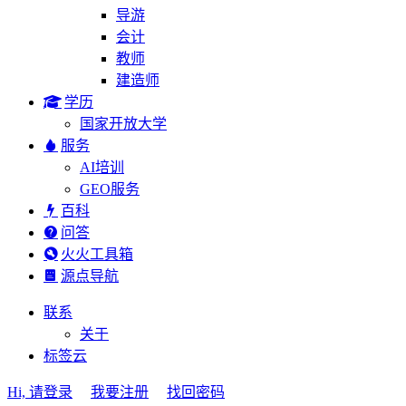
导游
会计
教师
建造师
学历
国家开放大学
服务
AI培训
GEO服务
百科
问答
火火工具箱
源点导航
联系
关于
标签云
Hi, 请登录
我要注册
找回密码