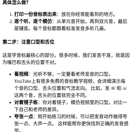
具体怎么做？
打印一份音标表出来
：放在你经常能看到的地方。
逐个听、逐个模仿
：从单元音开始，再到双元音，最后
是辅音。每个音标都跟着标准发音多听几遍。
第二步：注意口型和舌位
这是学音标最核心的部分。很多时候，我们发音不准，就是因
为嘴巴和舌头的位置不对。
看视频
：光听不够，一定要看老师发音的口型。
YouTube上有很多免费的音标教学视频，会详细演示每
个音的口型、舌头位置和气流走向。 比如，发 /θ/ 和 /s/
这两个音，舌头的位置就完全不同。
对着镜子练
：你对着镜子，模仿视频里的口型。对比一
下自己和老师的差异。
夸张一点
：刚开始练习的时候，可以把发音动作做得夸
张一点、大声一点。 这样能帮你更快找到正确的发音感
觉。