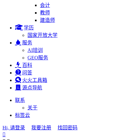
会计
教师
建造师
学历
国家开放大学
服务
AI培训
GEO服务
百科
问答
火火工具箱
源点导航
联系
关于
标签云
Hi, 请登录
我要注册
找回密码
