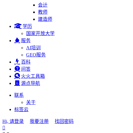
会计
教师
建造师
学历
国家开放大学
服务
AI培训
GEO服务
百科
问答
火火工具箱
源点导航
联系
关于
标签云
Hi, 请登录
我要注册
找回密码
