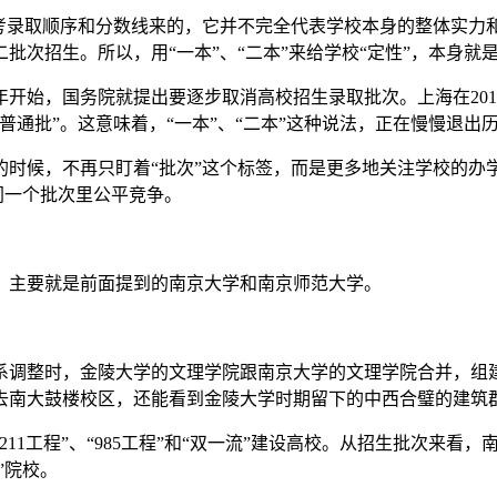
高考录取顺序和分数线来的，它并不完全代表学校本身的整体实力
批次招生。所以，用“一本”、“二本”来给学校“定性”，本身就
5年开始，国务院就提出要逐步取消高校招生录取批次。上海在20
通批”。这意味着，“一本”、“二本”这种说法，正在慢慢退出
的时候，不再只盯着“批次”这个标签，而是更多地关注学校的办
同一个批次里公平竞争。
？主要就是前面提到的南京大学和南京师范大学。
院系调整时，金陵大学的文理学院跟南京大学的文理学院合并，
去南大鼓楼校区，还能看到金陵大学时期留下的中西合璧的建筑
11工程”、“985工程”和“双一流”建设高校。从招生批次来
”院校。