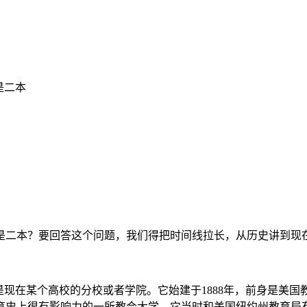
是二本
是二本？要回答这个问题，我们得把时间线拉长，从历史讲到现在
现在某个高校的分校或者学院。它始建于1888年，前身是美国
育史上很有影响力的一所教会大学。它当时和美国纽约州教育局