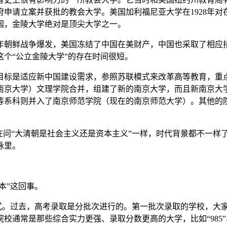
政府申请立案并获批的教会大学。美国加利福尼亚大学在1928年
国，金陵大学绝对是顶尖大学之一。
50年朝鲜战争爆发，美国冻结了中国在美财产，中国也采取了相应
个“公立金陵大学”的存在时间很短。
的目标是适应新中国建设需求，参照苏联模式来改革高等教育，重
南京大学）文理学院合并，组建了新的南京大学，而且新南京大
等系科则并入了南京师范学院（现在的南京师范大学）。其他的
在问“大清朝是社会主义还是资本主义”一样，时代背景都不一样了
脉里。
本”这回事。
式。过去，高考录取是分批次进行的。第一批次录取的学校，大家
通常是那些综合实力更强、录取分数更高的大学，比如“985”、