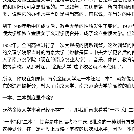
位和国际认可度是很高的。在1928年，它还是第一所向中国
类，说明它的办学水平当时是相当高的。可以说，在当时的中
到了1949年新中国成立后，教会大学的性质发生了变化。19
陵大学和私立金陵女子文理学院合并，成了公立金陵大学。但这
1952年，全国高校进行了一次大规模的院系调整。这次调整
的文理学院跟当时的南京大学（也就是国立中央大学更名后的
入了南京农学院（现在的南京农业大学）。音乐、体育、教育
校等高校。从那时起，“金陵大学”这个校名就不再使用了。
所以，你现在如果问“南京金陵大学是一本还是二本”，就好像
它的遗产被拆分，融入了南京大学、南京师范大学等高校的血
一本、二本到底是个啥？
既然金陵大学本身已经不存在了，那我们再来看看“一本”和“二
“一本”和“二本”，其实是中国高考招生录取批次的一种划分方
这种划分，在一定程度上反映了学校的层次和水平，因为一本院校