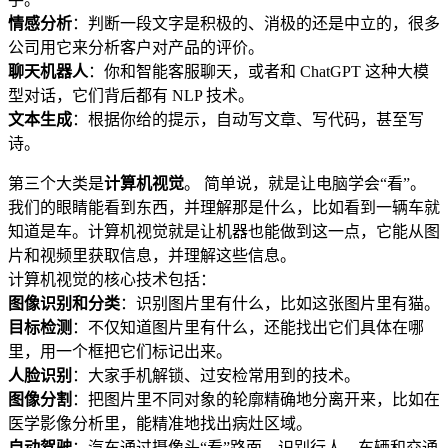
情感分析
：判断一段文字是积极的、消极的还是中立的，很多
公司用它来分析客户对产品的评价。
聊天机器人
：你和智能客服聊天，或者和 ChatGPT 这种大模
型对话，它们背后都有 NLP 技术。
文本生成
：根据你给的提示，自动写文章、写代码，甚至写
诗。
第三个大类是
计算机视觉
。 简单说，就是让电脑学会“看”。
我们的眼睛能看到东西，并理解那是什么，比如看到一辆车就
知道是车。计算机视觉就是让机器也能做到这一点，它能从图
片和视频里获取信息，并理解这些信息。
计算机视觉的核心技术包括：
图像识别和分类
：识别图片里有什么，比如这张图片里有猫。
目标检测
：不仅知道图片里有什么，还能找出它们具体在哪
里，用一个框把它们标记出来。
人脸识别
：大家手机解锁、过安检常用到的技术。
图像分割
：把图片里不同对象的轮廓精确地分离开来，比如在
医学影像分析里，能精准地找出病灶区域。
自动驾驶
：汽车通过摄像头“看”路面、识别行人、车辆和交通