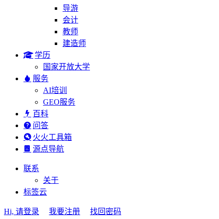
导游
会计
教师
建造师
学历
国家开放大学
服务
AI培训
GEO服务
百科
问答
火火工具箱
源点导航
联系
关于
标签云
Hi, 请登录
我要注册
找回密码