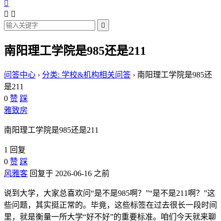




南阳理工学院是985还是211
问答中心
›
分类: 学校&机构相关问答
›
南阳理工学院是985还
是211
0
赞
踩
雅致房
南阳理工学院是985还是211
1 回复
0
赞
踩
风雅客
回复于 2026-06-16 之前
说到大学，大家总喜欢问“是不是985啊？”“是不是211啊？”这
些问题，其实挺正常的。毕竟，这些标签在过去很长一段时间
里，就是衡量一所大学“好不好”的重要标准。咱们今天就来聊