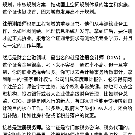
规划，审核规划方案，推动国土空间规划体系的建立和实施。
这个证也挺吃香，因为城市发展离不开规划。
注册测绘师
也是工程领域的重要证书。他们从事测绘业务工
作，比如地图测绘、地理信息系统开发等。拿到证后，要注册
才能正式执业。报考这个证通常要求有测绘类专业学历，并且
有一定的工作年限。
然后是财会金融领域，最出名的就是
注册会计师（CPA）
。
这个证含金量很高，考下来不容易，通过率不高。但一旦拿
到，你的职业选择会很多。你可以去会计师事务所做审计，拿
到唯一的“签字审计权”。公司出具年度审计报告，必须得有两
个注册会计师签字才生效。这个权利非常关键。你也可以去金
融机构、投资银行或者大企业做高级财务管理，比如财务总
监、CFO。即使是刚入行的新人，有CPA证也能更快接触到审
计项目的核心工作。很多地方政府为了吸引CPA人才，还会给
出补贴，比如住房补贴或者积分落户的优惠。
接着是
注册税务师
。这个证是专门做税务咨询、税务代理的。
国家职业资格目录里，注册税务师也是准入类职业资格。现在