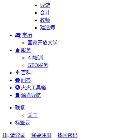
导游
会计
教师
建造师
学历
国家开放大学
服务
AI培训
GEO服务
百科
问答
火火工具箱
源点导航
联系
关于
标签云
Hi, 请登录
我要注册
找回密码