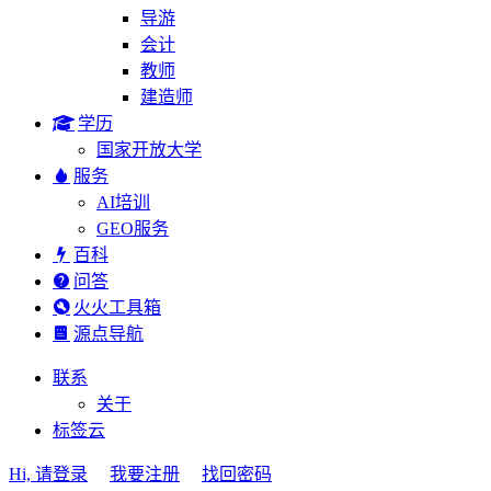
导游
会计
教师
建造师
学历
国家开放大学
服务
AI培训
GEO服务
百科
问答
火火工具箱
源点导航
联系
关于
标签云
Hi, 请登录
我要注册
找回密码