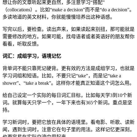
想让你的文章听起来更自然，多注意学习“搭配”
（collocations）。比如“make a decision”而不是“do a decision”。
多读地道的英文材料，你就能慢慢培养出这种语感。
写完以后，要检查。读出声来，如果读起来别扭，那可能就是
需要修改的地方。如果可能，找母语者或者英语好的朋友帮你
看看，听取反馈。
词汇：成组学习，语境记忆
背单词不能只靠死记硬背。更有效的方法是成组学习，也就是
学习词组和短语。比如，不要只记“take”，而是记“take a
shower”、“take a break”。这样你才能真正知道这个词怎么用。
给自己设定一个实际的每日词汇目标，比如每天学3到10个新
词。就算每天只学一个，一年下来也有365个新词。重点是坚
持。
学习新词时，要把它放在具体的语境里。看电影、听歌、读新
闻，遇到生词时，注意它在句子里的用法。这样记忆更深刻，
也更容易在实际交流中用起来。