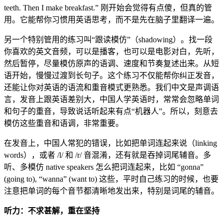
teeth. Then I make breakfast.” 刚开始会觉得有点傻，但真的管
用。它能帮你习惯用英语思考，而不是先在脑子里翻译一遍。
另一个特别管用的练习叫“跟读模仿”（shadowing）。找一段
你喜欢的英文音频，可以是播客，也可以是电影对白，先听，
然后暂停，尽量模仿原声的语调、速度和节奏复述出来。从短
语开始，慢慢过渡到长句子。这个练习不仅能帮你纠正发音，
还能让你对英语的语流和重音模式更熟悉。我们中文是声调语
言，发音上跟英语差别大，中国人学英语时，常常会忽略单词
和句子的重音，导致说话听起来有点“机器人”。所以，刻意去
模仿这些重音和语调，非常重要。
在发音上，中国人常犯的错误，比如把单词连起来说（linking
words），或者 /l/ 和 /r/ 音混淆，还有就是吞掉词尾辅音。多
听、多模仿 native speakers 怎么把词连起来，比如 “gonna”
(going to), “wanna” (want to) 这些，平时自己练习的时候，也要
注意把单词的每个音节都清晰地发出来，特别是词尾的辅音。
听力：不求甚解，重在坚持