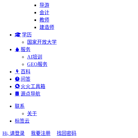
导游
会计
教师
建造师
学历
国家开放大学
服务
AI培训
GEO服务
百科
问答
火火工具箱
源点导航
联系
关于
标签云
Hi, 请登录
我要注册
找回密码