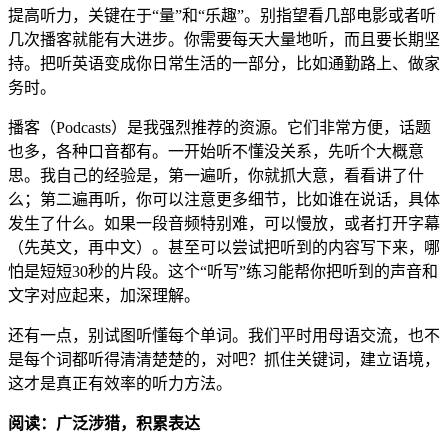
提高听力，关键在于“量”和“乐趣”。别指望看几部电影或者听
几次播客就能有大进步。你需要每天大量地听，而且要长期坚
持。把听英语变成你日常生活的一部分，比如通勤路上、做家
务时。
播客（Podcasts）是我强烈推荐的资源。它们非常方便，话题
也多，各种口音都有。一开始听不懂没关系，先听个大概意
思。我自己的经验是，第一遍听，你就抓大意，看看讲了什
么；第二遍再听，你可以注意更多细节，比如谁在说话，具体
发生了什么。如果一段音频特别难，可以慢放，或者打开字幕
（先英文，再中文）。甚至可以尝试把听到的内容写下来，哪
怕是短短30秒的片段。这个“听写”练习能帮你把听到的声音和
文字对应起来，加深理解。
还有一点，别试图听懂每个单词。我们平时用母语交流，也不
是每个词都听得清清楚楚的，对吧？抓住关键词，建立语境，
这才是真正有效率的听力方法。
阅读：广泛涉猎，积累表达