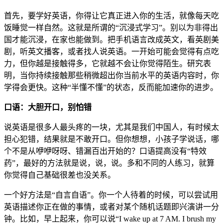
首先，要学好英语，你得让它真正进入你的生活，就像每天吃
饭睡觉一样自然。这就是所谓的“沉浸式学习”。别以为非得出
国才能沉浸，在家也能做到。把手机语言改成英文，看英剧美
剧，听英文播客，或者找人说英语。一开始可能会觉得有点吃
力，但你越是接触得多，它就越不会让你觉得陌生。研究表
明，当你持续接触那些稍微超出你当前水平的英语内容时，你
学得会更快。这种“半懂不懂”的状态，反而能加速你的进步。
口语：大胆开口，别怕错
说英语是很多人最头疼的一块，尤其是我们中国人，有时候太
担心犯错，结果就是不敢开口。但你想想，小孩子学说话，哪
个不是从咿咿呀呀、错漏百出开始的？口语提高没有“特效
药”，最好的方法就是说，说，说。多和不同的人练习，就算
你觉得自己基础很差也没关系。
一个好方法是“自言自语”。你一个人待着的时候，可以尝试用
英语描述你正在做的事情，或者对某个随机话题即兴演讲一分
钟。比如，早上起来，你可以说“I wake up at 7 AM. I brush my