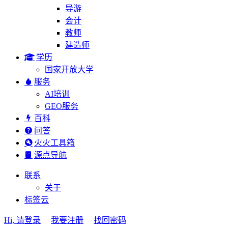
导游
会计
教师
建造师
学历
国家开放大学
服务
AI培训
GEO服务
百科
问答
火火工具箱
源点导航
联系
关于
标签云
Hi, 请登录
我要注册
找回密码