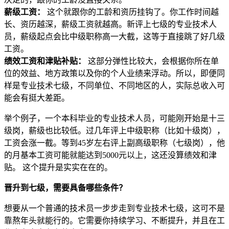
薪级工资：
这个就跟你的工龄和资历挂钩了。你工作时间越
长、资历越深，薪级工资就越高。新评上七级的专业技术人
员，薪级起点会比中级职称高一大截，这等于直接跳了好几级
工资。
绩效工资和津贴补贴：
这部分弹性比较大，会根据你所在单
位的效益、地方政策以及你的个人业绩来浮动。所以，即便同
样是专业技术七级，不同单位、不同地区的人，实际总收入可
能会有挺大差距。
举个例子，一个本科毕业的专业技术人员，可能刚开始是十三
级岗，薪级也比较低。过几年评上中级职称（比如十级岗），
工资会涨一截。等到45岁左右评上副高级职称（七级岗），他
的月基本工资可能就能达到5000元以上，这还没算绩效和津
贴。 这个提升是实实在在的。
晋升到七级，需要具备哪些条件？
想要从一个普通的技术员一步步走到专业技术七级，这可不是
靠熬年头就能行的。它需要你持续学习、不断提升，并且在工