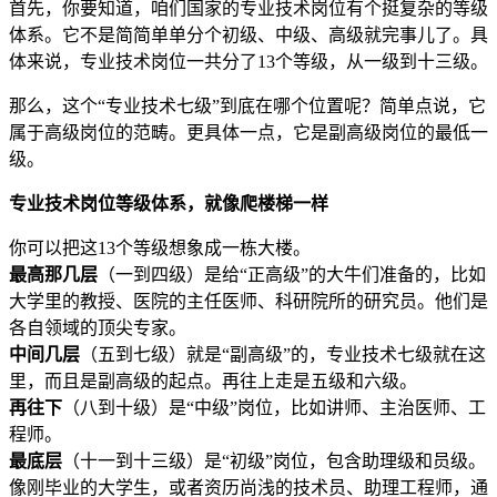
首先，你要知道，咱们国家的专业技术岗位有个挺复杂的等级
体系。它不是简简单单分个初级、中级、高级就完事儿了。具
体来说，专业技术岗位一共分了13个等级，从一级到十三级。
那么，这个“专业技术七级”到底在哪个位置呢？简单点说，它
属于高级岗位的范畴。更具体一点，它是副高级岗位的最低一
级。
专业技术岗位等级体系，就像爬楼梯一样
你可以把这13个等级想象成一栋大楼。
最高那几层
（一到四级）是给“正高级”的大牛们准备的，比如
大学里的教授、医院的主任医师、科研院所的研究员。他们是
各自领域的顶尖专家。
中间几层
（五到七级）就是“副高级”的，专业技术七级就在这
里，而且是副高级的起点。再往上走是五级和六级。
再往下
（八到十级）是“中级”岗位，比如讲师、主治医师、工
程师。
最底层
（十一到十三级）是“初级”岗位，包含助理级和员级。
像刚毕业的大学生，或者资历尚浅的技术员、助理工程师，通