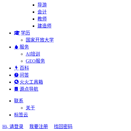
导游
会计
教师
建造师
学历
国家开放大学
服务
AI培训
GEO服务
百科
问答
火火工具箱
源点导航
联系
关于
标签云
Hi, 请登录
我要注册
找回密码