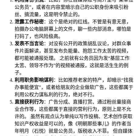
公务员”，或者在内容里暗示自己的公职身份来吸引粉
丝、搞流量，这是明令禁止的。
泄露工作秘密
：这个是绝对的红线。不管是有意无意，
拍摄办公电脑屏幕上的文件，聊一些内部消息，哪怕是
打码了，也风险极高。
发表不当言论
：对没有公开的政策胡乱议论，对群众事
件片面解读，甚至发布负能量、抱怨工作太苦的视频，
都可能被通报处理。 之前就有公务员因为发“基层工作
太苦、领导不作为”的视频被通报，这就是活生生的例
子。
利用职务影响谋利
：比如推荐老家的特产，却暗示“找我
办事能便宜”，或者给朋友的企业做软广告，这些都属于
利用公权力谋私利的行为，绝对不行。
直接获利行为
：广告分成、直播打赏、通过粉丝量接商
业合作等，这些都属于直接的营利行为，原则上是不允
许的。 虽然有观点认为单纯以写作投稿、艺术创作获取
知识产权收益是可以的，像《明朝那些事儿》的作者当
年明月（石悦）就是公务员，版税收入不菲。 但自媒体