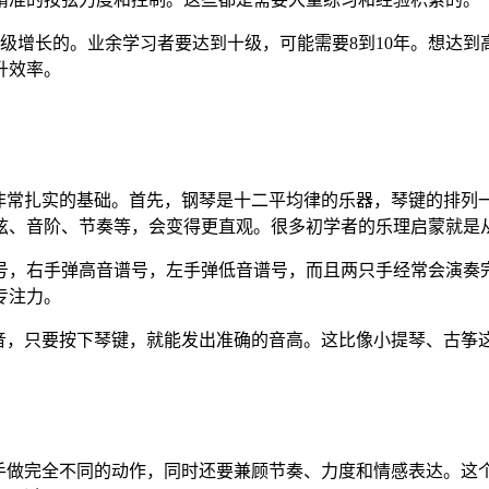
数级增长的。业余学习者要达到十级，可能需要8到10年。想达
升效率。
下非常扎实的基础。首先，钢琴是十二平均律的乐器，琴键的排列
弦、音阶、节奏等，会变得更直观。很多初学者的乐理启蒙就是
号，右手弹高音谱号，左手弹低音谱号，而且两只手经常会演奏完
专注力。
声音，只要按下琴键，就能发出准确的音高。这比像小提琴、古筝
只手做完全不同的动作，同时还要兼顾节奏、力度和情感表达。这