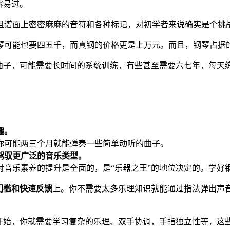
容易过。
且谱面上密密麻麻的音符和各种标记，对初学者来说确实是个挑
琴可能也要四五千，而真钢的价格更是上万元。而且，钢琴占据
曲子，可能需要长时间的系统训练，有些甚至需要六七年，每天练
趣。
你可能两三个月就能弹奏一些简单动听的曲子。
驾驭更广泛的音乐类型。
对音乐素养的提升是全面的，是“乐器之王”的地位决定的。学好
门槛和快速反馈
上。你不需要太多乐理知识就能通过指法弹出声
开始，你就需要学习复杂的乐理、双手协调，手指独立性等，这