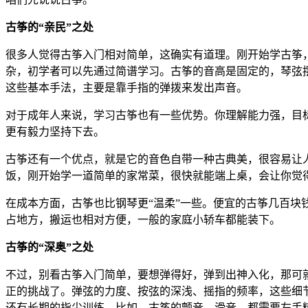
古筝的“亲民”之处
很多人觉得古筝入门相对简单，这确实有道理。刚开始学古筝
杂，初学者可以先通过简谱学习。古筝的音高是固定的，琴弦摆
这些基本手法，主要是靠手指的弹拨来发出声音。
对于成年人来说，学习古筝也有一些优势。你理解能力强，目
更有毅力坚持下去。
古筝还有一个优点，就是它的音色自带一种古典美，很容易让
饭，刚开始学一道简单的家常菜，很快就能端上桌，会让你觉得
在成本方面，古筝也比钢琴更“温柔”一些。便宜的古筝几百
占地方，搬运也相对方便，一般的家庭小轿车都能装下。
古筝的“深奥”之处
不过，别看古筝入门简单，要想弹得好，弹到出神入化，那可就
正的挑战了。弹弦的力度、按弦的深浅、摇指的频率，这些细
还有长期的指尖训练。比如，古筝的颤音、滑音，都需要左手