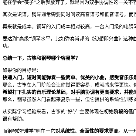
能在学会“筷子”之后就放弃了，就是因为双手协调性这一关不
其次是识谱。钢琴通常需要同时阅读高音谱号和低音谱号，而
再来就是成本。钢琴的入门成本相对较高，一台入门级的电钢
要达到“高级”钢琴水平，比如弹奏肖邦的《幻想即兴曲》这种
功。
总结一下，古筝和钢琴哪个容易学？
如果你的目标是：
快速入门，短时间能弹奏一些简单、优美的小曲，感受音乐乐
那么，古筝在入门阶段会让你觉得更容易，成就感来得更快。
希望打下扎实的音乐理论基础，对手脑协调有更高要求，并能
那么，钢琴虽然入门看起来复杂一些，但它提供的系统性训练
从实际学习经验来看，古筝的“好学”主要体现在
初始阶段的低
很有帮助。
而钢琴的“难学”则在于它
对系统性、全面性的要求更高
。从一