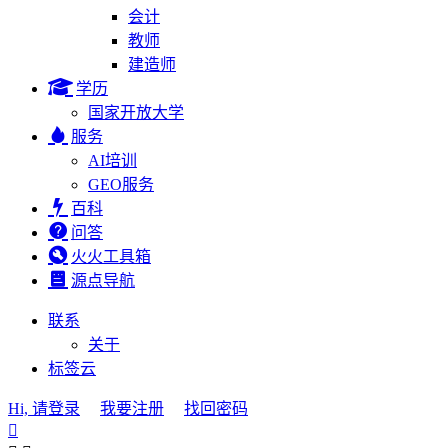
会计
教师
建造师
学历
国家开放大学
服务
AI培训
GEO服务
百科
问答
火火工具箱
源点导航
联系
关于
标签云
Hi, 请登录
我要注册
找回密码
