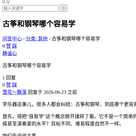



古筝和钢琴哪个容易学
问答中心
›
分类: 其他
›
古筝和钢琴哪个容易学
0
赞
踩
静谧心
古筝和钢琴哪个容易学
1 回复
0
赞
踩
雪花～飘落
回复于 2026-06-23 之前
学乐器这事儿，很多人都会纠结：古筝和钢琴，到底哪个更容
首先，得把“容易学”这个概念掰开揉碎了看。它不是一个简单的
级甚至演奏家的水平？目标不同，难易程度自然不一样。
咱们先说说古筝。