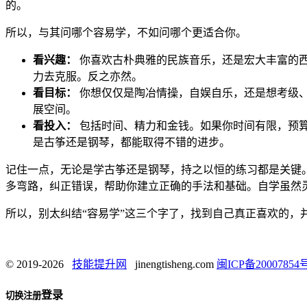
的。
所以，与其问哪个容易学，不如问哪个更适合你。
看兴趣：
你喜欢古朴典雅的民族音乐，还是宏大丰富的
力去克服。反之亦然。
看目标：
你想仅仅是陶冶情操，自娱自乐，还是想考级
展空间。
看投入：
包括时间、精力和金钱。如果你时间有限，预算
是古筝还是钢琴，都能取得不错的进步。
记住一点，无论是学古筝还是钢琴，持之以恒的练习都是关键。
多弯路，纠正错误，帮助你建立正确的手法和基础。自学虽然
所以，别太纠结“容易学”这三个字了，找到自己真正喜欢的，
© 2019-2026
技能提升网
jinengtisheng.com
闽ICP备20007854号
登录
切换注册