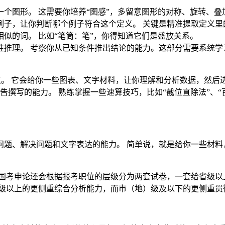
个图形。 这需要你培养“图感”，多留意图形的对称、旋转、叠
例子，让你判断哪个例子符合这个定义。 关键是精准提取定义里
似的词。 比如“笔筒：笔”，你得知道它们是盛放关系。
推理。 考察你从已知条件推出结论的能力。这部分需要系统学习
点。 它会给你一些图表、文字材料，让你理解和分析数据，然后进
撰写的能力。 熟练掌握一些速算技巧，比如“截位直除法”、“
问题、解决问题和文字表达的能力。 简单说，就是给你一些材料
 国考申论还会根据报考职位的层级分为两套试卷，一套给省级以
省级以上的更侧重综合分析能力，而市（地）级及以下的更侧重贯