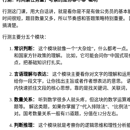
行测这门课，用大白话讲，就是看你是不是有做公务员的基本
时间很短，题目数量又多，所以节奏感和答题策略特别重要。 国考的
搞清楚。
行测主要分五个模块：
常识判断：
这个模块就像一个“大杂烩”，什么都考一点。
和国家方针政策的理解。 比如，它可能会问你“中国式现
点，把基础知识打扎实。
言语理解与表达：
这个模块主要看你对文字的理解和运用
给你一段文字，让你找出主旨或者作者想表达的意思。 
内快速抓住文段的核心思想，靠的是找关键词、关联词，
数量关系：
听到数学很多人就头疼，但这块的数学运算难
题等。 解这类题，如果你掌握了“代入排除法”、“比例
对。国考数量关系一般有15道题，分值在12分左右。
判断推理：
这个模块就是考察你的逻辑思维和理性分析能