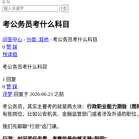



考公务员考什么科目
问答中心
›
分类: 其他
›
考公务员考什么科目
0
赞
踩
悦读姐
考公务员考什么科目
1 回复
0
赞
踩
浮梦
回复于 2026-06-23 之前
考公务员，其实主要考的就是两大块：
行政职业能力测验（简称
有些岗位，比如公安机关、金融监管部门或者涉及外语的职位
我们先聊聊“行测”这门课。
行测：时间紧任务重，考察的是你够不够“聪明”