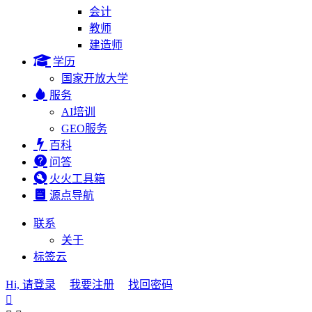
会计
教师
建造师
学历
国家开放大学
服务
AI培训
GEO服务
百科
问答
火火工具箱
源点导航
联系
关于
标签云
Hi, 请登录
我要注册
找回密码
