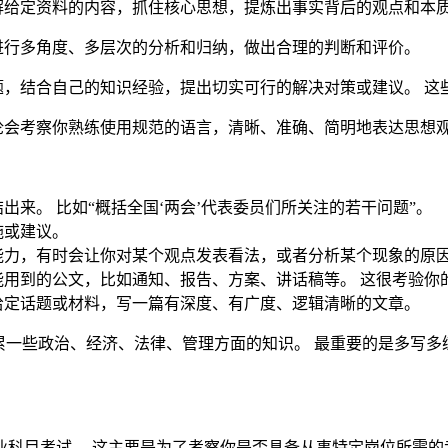
解给定资料的内容，抓住核心思想，提炼出事实背后的观点和本
进行多角度、多层次的分析和归纳，做出合理的判断和评价。
，结合自己的知识经验，提出切实可行的解决对策或建议。 这
论会考察你熟练使用规范的语言，清晰、准确、简明地表达思想
来。 比如“概括全国‘两会’代表委员们所关注的若干问题”。
施或建议。
能力，有时会让你对某个观点发表看法，或者分析某个现象的原
用到的公文，比如通知、报告、方案、讲话稿等。 这很考验你
给定话题或材料，写一篇有深度、有广度、逻辑清晰的文章。
累一些政治、经济、法律、管理方面的知识。 最重要的是多写
业科目考试。 这主要是为了考察你是否具备从事特定岗位所需的