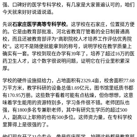
强、口碑好的医学专科学校，有几家是大家普遍认可的，咱们
今天就来好好说道说道。
先说
石家庄医学高等专科学校
。这学校在石家庄，位置挺方便
的。它是由教育部批准、河北省教育厅管着的全日制普通高
校，而且还被教育部评为“高职院校人才培养工作评估优秀院
校”。这可不是随便就能拿到的称号，说明学校在教学质量上
确实有一套。学校到现在办学有39年了，培养了超过16万的医
药卫生人才，这个数字很说明问题，证明它在行业里积累深
厚。
学校的硬件设施挺给力，占地面积有2329.4亩，校舍面积77.68
万平方米，教学科研的设备总值1.69亿元，图书馆里纸质书都
有170.95万册。这些数字看着可能有点枯燥，但你想想，这意
味着学生能用的资源特别多，学习条件很不错。老师团队也
强，有1800多名专兼职老师，其中有研究生学历的超过500
人，副高以上职称的也有500多位。这师资力量，在专科学校
里算得上是很强的了。
他们现在开了31个专业，像是临床医学、护理这些都是教育部