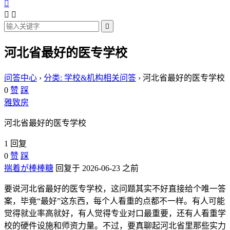




河北省最好的医专学校
问答中心
›
分类: 学校&机构相关问答
›
河北省最好的医专学校
0
赞
踩
雅致房
河北省最好的医专学校
1 回复
0
赞
踩
揣着が棒棒糖
回复于 2026-06-23 之前
要说河北省最好的医专学校，这问题其实不好直接给个唯一答
案，毕竟“最好”这东西，每个人看重的点都不一样。有人可能
觉得就业率高就好，有人觉得专业对口最重要，还有人看重学
校的硬件设施和师资力量。不过，要真聊起河北省里那些实力