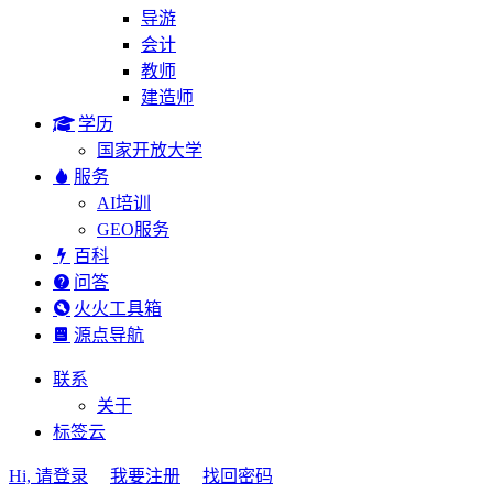
导游
会计
教师
建造师
学历
国家开放大学
服务
AI培训
GEO服务
百科
问答
火火工具箱
源点导航
联系
关于
标签云
Hi, 请登录
我要注册
找回密码