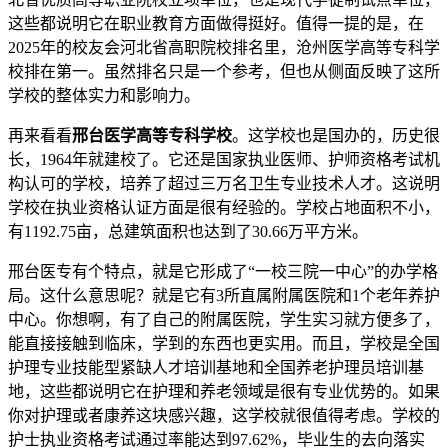
这些都说明它在职业教育方面做得挺好。值得一提的是，在
2025年的校友会河北省高职院校排名里，沧州医学高等专科学
校排在第一。虽然排名只是一个参考，但也从侧面反映了这所
学校的整体实力和影响力。
再来看看
邢台医学高等专科学校
。这学校也是国办的，历史很
长，1964年就建校了。它还是国家执业医师、护师资格考试机
构认可的学校，培养了超过三万名卫生专业技术人才。这说明
学校在执业资格认证方面是很有经验的。学校占地面积不小，
有1192.75亩，总建筑面积也达到了30.66万平方米。
邢台医专有个特点，就是它形成了“一校三院一中心”的办学格
局。这什么意思呢？就是它有3所直属附属医院和1个老年养护
中心。你想啊，有了自己的附属医院，学生实习就方便多了，
能直接接触到临床，学到的东西也更实用。而且，学校是全国
护理专业技能型紧缺人才培训基地和全国养老护理员培训基
地，这些都说明它在护理和养老领域是很有专业优势的。如果
你对护理或者康养这块感兴趣，这学校就很值得考虑。学校的
护士执业资格考试通过率能达到97.62%，毕业生的去向落实