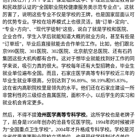
和民政部认证的“全国职业院校健康服务类示范专业点”。这就
厉害了，说明这些专业不仅是学校的王牌，也是国家层面认可
的优势专业。学校在培养模式上也很灵活，搞“订单+定向”、
“专业+方向”、“现代学徒制”这些，说白了就是学校和医院、
企业合作，学生入学后就能知道大概的就业方向，甚至有些是
“订单班”，毕业后直接就能去合作单位工作。比如，他们跟北
京999医院、301医院、302医院、北京航空总医院、还有石药
集团这些大机构都有合作。这对于想毕业就能找到好工作的同
学来说，吸引力真的很大。学校每年还有大型招聘会，毕业生
就业单位遍布全国。而且，石家庄医学高等专科学校近三年的
毕业生就业率很高，分别达到了96.89%、98.19%和95.83%，
这在省内高职院校里是领先的水平。他们还在石家庄建设一所
非营利性的三级综合直属医院，面积不小，以后学生的实习和
就业机会肯定更多。
然后，不得不提
沧州医学高等专科学校
。这所学校也是老牌子
了，前身是1958年创办的沧县专区医学院。1994年的时候被评
为“全国重点卫生学校”，2004年才升格成专科学校。学校是河
北省优质高等职业院校立项单位，也是现代学徒制试点单位，