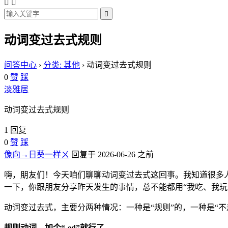



动词变过去式规则
问答中心
›
分类: 其他
›
动词变过去式规则
0
赞
踩
淡雅居
动词变过去式规则
1 回复
0
赞
踩
像向→日葵一样ㄨ
回复于 2026-06-26 之前
嗨，朋友们！今天咱们聊聊动词变过去式这回事。我知道很多
一下，你跟朋友分享昨天发生的事情，总不能都用“我吃、我玩
动词变过去式，主要分两种情况：一种是“规则”的，一种是“
规则动词，加个“-ed”就行了