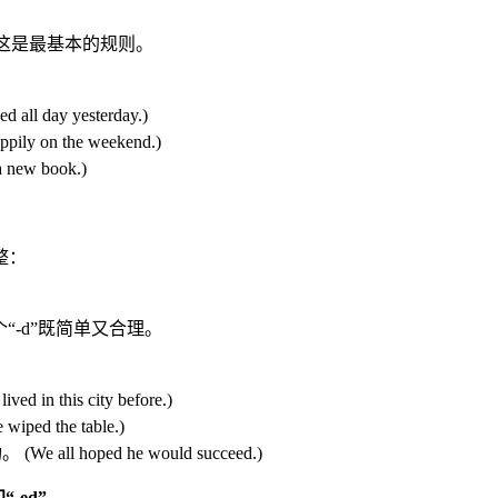
。这是最基本的规则。
 day yesterday.)
y on the weekend.)
ew book.)
整：
“-d”既简单又合理。
n this city before.)
d the table.)
ll hoped he would succeed.)
-ed”。