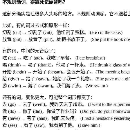
不规则动词，得靠死记硬背吗？
这部分确实是让很多人头疼的地方。不规则动词呢，它不跟着上
比如，有的词过去式和原形一样：
切割 (cut) → 切割了 (cut)。他切割了蛋糕。 (He cut the cake.)
放置 (put) → 放置了 (put)。她把书放下了。 (She put the book dow
有的词，中间的元音变了：
吃 (eat) → 吃了 (ate)。我吃了早餐。 (I ate breakfast.)
喝 (drink) → 喝了 (drank)。他喝了一杯水。 (He drank a glass of wa
开始 (begin) → 开始了 (began)。会议开始了。 (The meeting began
给 (give) → 给了 (gave)。她给了我一个礼物。 (She gave me a gift
游 (swim) → 游了 (swam)。我们游了泳。 (We swam.)
还有的词，变化更大，可能整个词形都变了：
去 (go) → 去了 (went)。我昨天去了超市。 (I went to the supermarket
做 (do) → 做了 (did)。你做了作业吗？ (Did you do your homewor
有 (have) → 有了 (had)。我昨天头疼。 (I had a headache yesterday
看 (see) → 看了 (saw)。我看到了他。 (I saw him.)