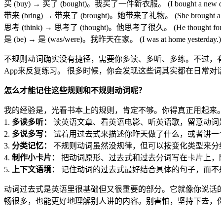
买 (buy) → 买了 (bought)。我买了一件新衣服。 (I bought a new dr
带来 (bring) → 带来了 (brought)。她带来了礼物。 (She brought a gi
思考 (think) → 思考了 (thought)。他思考了很久。 (He thought for a 
是 (be) → 是 (was/were)。我昨天在家。 (I was at home yesterday.)
不规则动词确实没有捷径，需要你多读、多听、多练。不过，
App来反复练习。 很多时候，你会发现这些词其实都在日常对话里频
怎么才能记住这些规则和不规则动词呢？
我的经验是，光看书本上的规则，肯定不够。你得真正用起来
1.
多读多听：
读英语文章、看英语电影、听英语歌，留意动词是怎么用的
2.
多说多写：
试着用过去式来描述你昨天做了什么，或者讲一
3.
分类记忆：
不规则动词虽然没规律，但可以按变化类型来分组记忆。比
4.
制作小卡片：
把动词原形、过去式和过去分词写在卡片上，
5.
上下文语境：
记住动词的过去式最好结合具体的句子，而不是孤立地背单词。比
动词过去式是英语里很基础但又很重要的部分。它就像你说话
畅很多，也能更好地理解别人讲的内容。别害怕，坚持下去，