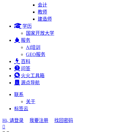
会计
教师
建造师
学历
国家开放大学
服务
AI培训
GEO服务
百科
问答
火火工具箱
源点导航
联系
关于
标签云
Hi, 请登录
我要注册
找回密码
