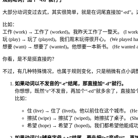
大部分动词变过去式，其实很简单，就是在词尾直接加“-ed”
比如：
工作 (work) → 工作了 (worked)。我昨天工作了一整天。 (I worked all
玩 (play) → 玩了 (played)。我们周末玩得很开心。 (We played happil
想要 (want) → 想要了 (wanted)。他想要一本新书。 (He wanted a n
你看，是不是挺直接的？
不过，有几种特殊情况，也属于规则变化，只是稍微有点小调
如果动词以不发音的“-e”结尾，那直接加“-d”就行。
你想想，既然“e”不发音，再加个“-ed”就多余了，直接加个
比如：
住 (live) → 住了 (lived)。他以前住在这个城市。 (He lived i
擦拭 (wipe) → 擦拭了 (wiped)。她擦拭了桌子。 (She wipe
希望 (hope) → 希望了 (hoped)。我们都希望他能成功。 (We a
如果动词以“辅音字母 + y”结尾，要先把“y”变成“i”，再加“