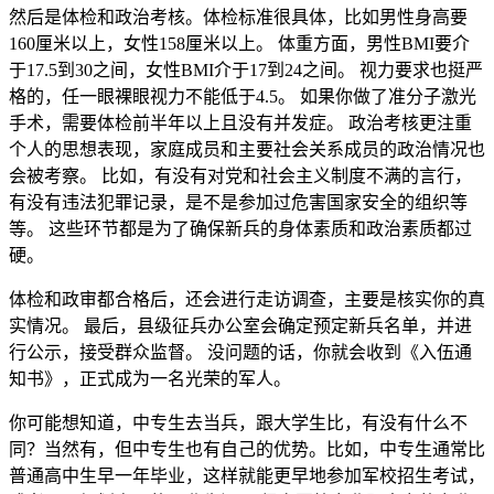
然后是体检和政治考核。体检标准很具体，比如男性身高要
160厘米以上，女性158厘米以上。 体重方面，男性BMI要介
于17.5到30之间，女性BMI介于17到24之间。 视力要求也挺严
格的，任一眼裸眼视力不能低于4.5。 如果你做了准分子激光
手术，需要体检前半年以上且没有并发症。 政治考核更注重
个人的思想表现，家庭成员和主要社会关系成员的政治情况也
会被考察。 比如，有没有对党和社会主义制度不满的言行，
有没有违法犯罪记录，是不是参加过危害国家安全的组织等
等。 这些环节都是为了确保新兵的身体素质和政治素质都过
硬。
体检和政审都合格后，还会进行走访调查，主要是核实你的真
实情况。 最后，县级征兵办公室会确定预定新兵名单，并进
行公示，接受群众监督。 没问题的话，你就会收到《入伍通
知书》，正式成为一名光荣的军人。
你可能想知道，中专生去当兵，跟大学生比，有没有什么不
同？当然有，但中专生也有自己的优势。比如，中专生通常比
普通高中生早一年毕业，这样就能更早地参加军校招生考试，