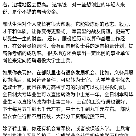
右，边境地区会更高。 这笔钱，对一些想创业的年轻人来
说，是个不错的启动资金。
部队生活对个人成长有很大帮助。它能锻炼你的意志、毅力、
才干和体质，让你变得更坚韧。 军营里的战友情谊，更是可
以受益一生的财富。 还有，服役经历可以算作基层工作经
历，在公务员招录时，会有面向退役士兵的定向招录计划，提
高你考编的成功率。 很多地方还会拿出一定比例的事业单位
岗位来定向招聘退役大学生士兵。
如果你表现好，在部队里也有很多发展机会。比如，义务兵服
役期满后，如果符合条件，可以转为士官。 大学毕业生优先
选取士官，而且在地方高校学习的时间可以视同服役时间。
全日制大专毕业生可以直接转改为中士第一年，全日制本科毕
业生可以直接转改为中士第二年。 士官的工资待遇也很好，
下士每月五千到七千元左右，中士七千到九千元左右。 部队
里衣食住行都不用花钱，大部分工资都能攒下来。
除了转士官，你还有机会考军校，或者被保送入学。 士兵考
学对象进入军队院校后，完成学业会获得相应的学历和学位，