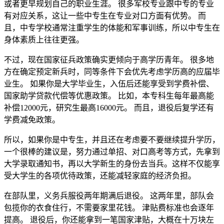
或者更早规划自己的职业生涯。 很多军校专业跟中专的专业
有对应关系，这让一些中专生在专业对口方面有优势。 而
且，中专学校通常注重学生的体能和军事训练，所以中专生在
身体素质上往往更强。
不过，现在国家征兵政策确实更倾向于高学历青年。 很多地
方在确定预定新兵时，同等条件下会优先考虑学历高的应届毕
业生。 如果你是大学毕业生，入伍后还能享受到学费补偿、
国家助学贷款代偿等优惠政策。 比如，本专科生每年最高能
补偿12000元，研究生最高16000元。 而且，退役后复学还有
学费减免政策。
所以，如果你是中专生，并且还在考虑要不要继续提升学历，
一个很棒的建议是，努力通过单招、对口高考等方式，先拿到
大学录取通知书，再以大学新生的身份去当兵。这样不仅能享
受大学生的各项优待政策，还能减轻家庭的经济负担。
在部队里，义务兵服役两年期满后退役。 这两年里，部队会
包揽你的衣食住行，不需要家里花钱。 津贴费标准也会逐年
提高。 退役后，你还能拿到一笔国家津贴，大概在十万块左