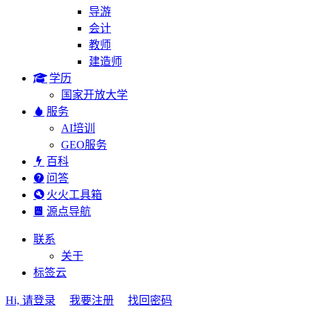
导游
会计
教师
建造师
学历
国家开放大学
服务
AI培训
GEO服务
百科
问答
火火工具箱
源点导航
联系
关于
标签云
Hi, 请登录
我要注册
找回密码