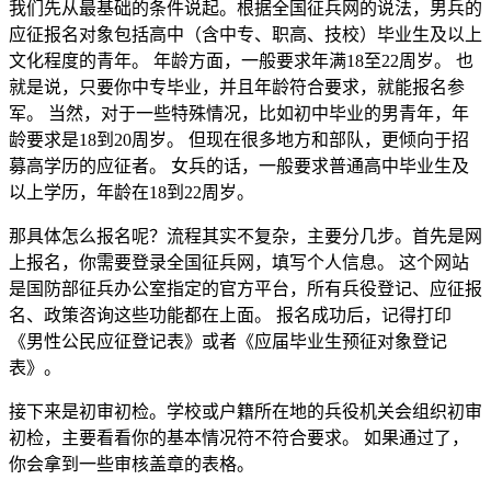
我们先从最基础的条件说起。根据全国征兵网的说法，男兵的
应征报名对象包括高中（含中专、职高、技校）毕业生及以上
文化程度的青年。 年龄方面，一般要求年满18至22周岁。 也
就是说，只要你中专毕业，并且年龄符合要求，就能报名参
军。 当然，对于一些特殊情况，比如初中毕业的男青年，年
龄要求是18到20周岁。 但现在很多地方和部队，更倾向于招
募高学历的应征者。 女兵的话，一般要求普通高中毕业生及
以上学历，年龄在18到22周岁。
那具体怎么报名呢？流程其实不复杂，主要分几步。首先是网
上报名，你需要登录全国征兵网，填写个人信息。 这个网站
是国防部征兵办公室指定的官方平台，所有兵役登记、应征报
名、政策咨询这些功能都在上面。 报名成功后，记得打印
《男性公民应征登记表》或者《应届毕业生预征对象登记
表》。
接下来是初审初检。学校或户籍所在地的兵役机关会组织初审
初检，主要看看你的基本情况符不符合要求。 如果通过了，
你会拿到一些审核盖章的表格。