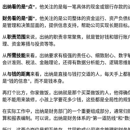
出纳看的是“点”
，他关注的是每一笔具体的现金或银行存款的
财务看的是“面”
，他关注的是公司整体的资金运行、资产负债
是管理和决策层面的，提供信息支持，帮助公司实现长期目标
从
职责范围
来说，出纳的职责非常聚焦，就是管好钱和银行账
理、资金筹措与投资等等。
从
所需技能
来看，出纳要求有极强的责任心、细致耐心、数字
会计准则、税法、金融理论，还得有数据分析能力、逻辑思维
从
与钱的距离
来看，出纳是直接与钱打交道的人，每天手上都
是“钱的信息”，而不是钱本身。
再打个比方，你家做饭，出纳就是那个买菜做饭的人，他得确
能不能用来装修，小孩上学要花多少钱，这些都是全局性的规
在实际工作中，出纳是财务部门的一个重要组成部分，通常归
算和报表编制。可以说，出纳是财务体系的“第一道防线”和“
所以，这两个岗位是相互依存、共同构成公司资金管理和财务