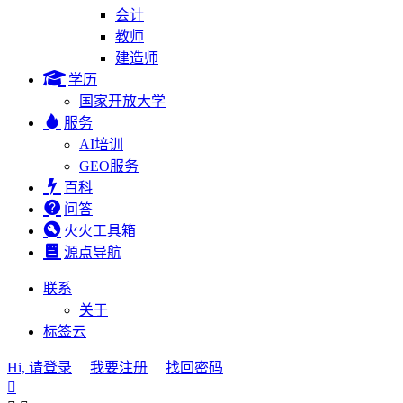
会计
教师
建造师
学历
国家开放大学
服务
AI培训
GEO服务
百科
问答
火火工具箱
源点导航
联系
关于
标签云
Hi, 请登录
我要注册
找回密码
