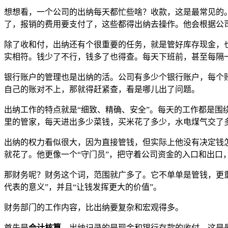
想想看，一个公司的出纳每天都忙些啥？收款，这是最常见的
了，报销的费用要支付了，这些都得出纳去操作。他会根据公
除了收和付，出纳还有个很重要的任务，就是管好库存现金，也
实相符。钱少了不行，钱多了也得查。每天下班前，甚至每隔
银行账户的管理也是出纳的活。公司有多少个银行账户，每个
自己的账对不上，那就得赶紧查，看是哪儿出了问题。
出纳工作的特点就是“细致、精确、安全”。每天的工作都是
里的管家，每天进出多少菜钱，买米花了多少，水电煤气交了
出纳的权力看似很大，因为直接管钱，但实际上他没有决定钱
就花了。他更像一个“守门员”，把守着公司资金的入口和出口
那财务呢？财务这个词，范围就广多了。它不单单是管钱，更重
代表的意义”，并且“让钱发挥更大的价值”。
财务部门的工作内容，比出纳要复杂和宏观得多。
首先是
会计核算
。出纳记录的是现金和银行存款的收付，这是