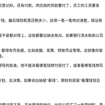
后登记好。还有付款，供应商的货款要付了，员工的工资要发
少钱，最后保险柜里还剩多少，这得一笔一笔地对清楚，保证账
是不是都对得上，这些都要出纳去核对。如果银行流水账和公司
，都得有凭有据，比如收据、发票、转账凭证等等。这就像你家
查。
领导的批准。他不能说看哪笔钱想付就付了，或者看哪笔钱想花
划、去决策。如果说出纳是“看钱”，那财务就是“看懂钱背后
务都记录下来，不光是钱的收付。比如公司买了一批原材料，签