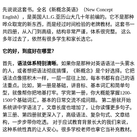
先说说这套书。全名《新概念英语》（New Concept
English），是英国人L.G.亚历山大几十年前编的。它不是那种
哗众取宠的新东西，而是经过时间检验的老牌教材。这套书一
共四册，从入门到高级，结构非常严谨，体系很完整。 这么
多年过去了，依然有很多学生和家长选它。
它的好，到底好在哪里？
首先，
语法体系特别清晰
。如果你是那种对英语语法一头雾水
的人，或者想把语法彻底搞懂，《新概念》是个好选择。它把
语法点像搭积木一样，一层一层往上加，每本书都有自己的语
法重点。比如，第一册是基础，讲音标、基本词汇和简单句
型，就像帮你把地基打牢。学完第一册，你大概能掌握1200-
1500个基础词汇，基本的日常交流不成问题。 第二册就开始
系统讲中学语法了，文章长度也增加了，让你读懂更多句子。
第三册、第四册就更深入了，高级语法、复杂句式、文章结
构，一步步带你吃透。 对于应试教育背景长大的我们来说，
这种系统性真的让人安心。很多学校老师也拿它当补充教材。