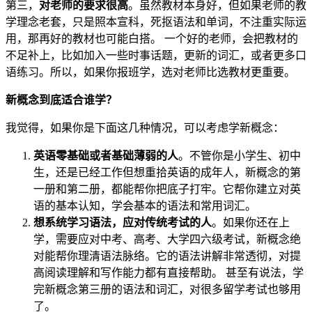
第三，
对老师的要求很高
。虽然教材本身好，但如果老师的教
学理念老套，只是照本宣科，死抠语法和单词，不注重实际运
用，那再好的教材也可能白搭。 一个好的老师，会把教材的
不足补上，比如加入一些时事话题，更新的词汇，或者更多口
语练习。所以，如果你报班学，选对老师比选教材更重要。
新概念到底适合谁学？
我觉得，如果你是下面这几种情况，可以考虑学新概念：
英语零基础或者基础薄弱的人
。不管你是小学生、初中
生，还是已经工作但想重拾英语的成年人，新概念的第
一册和第二册，都能帮你把底子打牢。它帮你建立对英
语的基本认知，学会基本的语法和常用词汇。
想系统学习语法，应对传统考试的人
。如果你还在上
学，需要应对中考、高考、大学四六级考试，新概念绝
对能帮你理清语法脉络。它的语法讲解非常透彻，对提
高阅读理解和写作能力都有直接帮助。 甚至有说法，学
完新概念第三册的语法和词汇，对很多留学考试也够用
了。