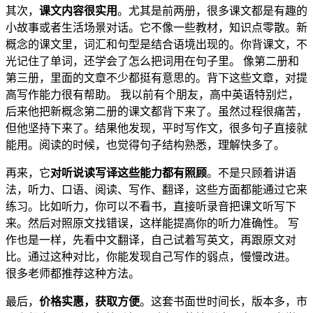
其次，
课文内容很实用
。尤其是前两册，很多课文都是有趣的
小故事或者生活场景对话。它不像一些教材，知识点零散。新
概念的课文里，词汇和句型是结合语境出现的。你背课文，不
光记住了单词，还学会了怎么把词用在句子里。 像第二册和
第三册，里面的文章不少都挺有意思的。背下这些文章，对提
高写作能力很有帮助。 我以前有个朋友，高中英语特别烂，
后来他把新概念第二册的课文都背下来了。虽然过程很痛苦，
但他坚持下来了。结果他发现，平时写作文，很多句子直接就
能用。阅读的时候，也觉得句子结构熟悉，理解快多了。
再来，它
对听说读写译这些能力都有照顾
。不是只顾着讲语
法，听力、口语、阅读、写作、翻译，这些方面都能通过它来
练习。比如听力，你可以不看书，直接听录音把课文听写下
来。然后对照原文找错误，这样能提高你的听力准确性。 写
作也是一样，先看中文翻译，自己试着写英文，再跟原文对
比。通过这种对比，你能发现自己写作的弱点，慢慢改进。
很多老师都推荐这种方法。
最后，
价格实惠，获取方便
。这套书面世时间长，版本多，市