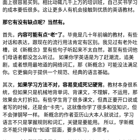
面上很容易买到。相比动辄几千上万的培训班，自己买书学习
的成本要低很多。这让更多人有机会接触到优质的英语教材。
那它有没有缺点呢？当然有。
首先，
内容可能有点“老”了
。毕竟是几十年前编的教材，有些
对话和表达，跟现在的流行用法肯定有区别。我见过有老外吐
槽，说《新概念》里有些句子听起来不太自然，甚至有些词他
们母语者都没怎么听过。 如果你学英语是为了赶潮流，追美
剧，或者想用最地道的网络词汇，那《新概念》可能没法满足
你。它更偏向于提供一个规范、经典的语言基础。
其次，
如果学习方法不对，容易变成死记硬背
。教材本身很系
统，但如果只是机械地背单词、背课文，不理解，不运用，那
效果会大打折扣。有些学生背了很多课文，但真正要开口说或
者写的时候，还是会“卡壳”。这就像你学了很多和弦知识，但
不会弹钢琴一样。 新概念的作者亚历山大本人就说过，学习
语言不只是掌握规则和词汇，关键是要能用。 所以，学新概
念不能只停留在“知道”层面，要多练习，多思考。