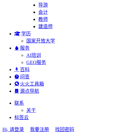
导游
会计
教师
建造师
学历
国家开放大学
服务
AI培训
GEO服务
百科
问答
火火工具箱
源点导航
联系
关于
标签云
Hi, 请登录
我要注册
找回密码