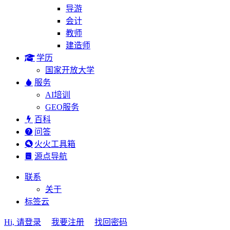
导游
会计
教师
建造师
学历
国家开放大学
服务
AI培训
GEO服务
百科
问答
火火工具箱
源点导航
联系
关于
标签云
Hi, 请登录
我要注册
找回密码