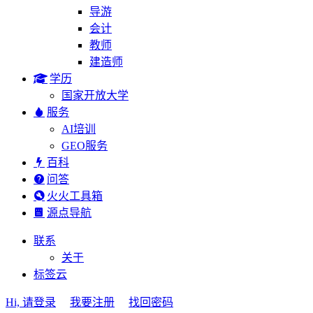
导游
会计
教师
建造师
学历
国家开放大学
服务
AI培训
GEO服务
百科
问答
火火工具箱
源点导航
联系
关于
标签云
Hi, 请登录
我要注册
找回密码