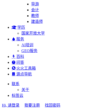
导游
会计
教师
建造师
学历
国家开放大学
服务
AI培训
GEO服务
百科
问答
火火工具箱
源点导航
联系
关于
标签云
Hi, 请登录
我要注册
找回密码