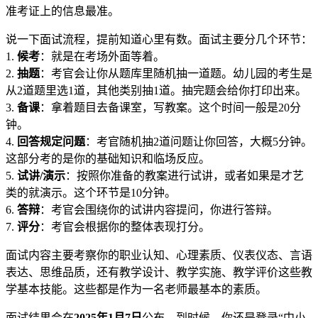
准考证上的信息最准。
说一下面试流程，提前知道心里有数。面试主要分几个环节：
1.
候考
：就是在考场外面等着。
2.
抽题
：考官会让你从题库里随机抽一道题。幼儿园的考生是
从2道题里选1道，其他类别抽1道。抽完题会给你打印出来。
3.
备课
：拿着题目去备课室，写教案。这个时间一般是20分
钟。
4.
回答规定问题
：考官随机抽2道问题让你回答，大概5分钟。
这部分考的是你的基础知识和临场反应。
5.
试讲/演示
：按照你准备的教案进行试讲，或者如果是才艺
类的就演示。这个环节是10分钟。
6.
答辩
：考官会围绕你的试讲内容提问，你进行答辩。
7.
评分
：考官会根据你的整体表现打分。
面试内容主要考察你的职业认知、心理素质、仪表仪态、言语
表达、思维品质，还有教学设计、教学实施、教学评价这些教
学基本技能。这些都是作为一名老师最基本的素质。
面试结果会在
2025年1月7日
公布。到时候，你还是登录“中小