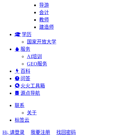
导游
会计
教师
建造师
学历
国家开放大学
服务
AI培训
GEO服务
百科
问答
火火工具箱
源点导航
联系
关于
标签云
Hi, 请登录
我要注册
找回密码