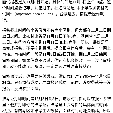
面试报名是从
11月8日
开始。具体时间是11月8日上午10点。这
个时间点要记牢，别错过了。报名网站是“中小学教师资格考
试网”（http://ntce.neea.edu.cn）。登录进去，按提示操作就
行。
报名截止时间各个省份可能有点小区别，但大都在
11月11日到
12日
之间。比如甘肃省是11月11日下午5点，湖南省也是11月
11日。有些地方可能到11月11日晚上7点半。所以，最好是早
点完成报名，不要拖到最后。提交报名信息后，会有一个网上
审核。审核时间一般是
11月8日或9日开始，到11月12日结束
。
审核期间，如果信息不通过，你还有机会修改。一旦过了审核
期，就不能改了。所以，一定要及时关注审核状态。
审核通过后，你需要在线缴费。缴费截止时间通常是
11月13日
24点
。只有缴费成功，才算报名成功。记住，没缴费就等于没
报名，没法参加面试。
准考证打印时间是
12月3日到8日
。这段时间你可以在报名系统
里下载并打印你的准考证。准考证上会有你的具体面试时间、
地点。有的考区如果考生人数多，面试时间可能会顺延，所以