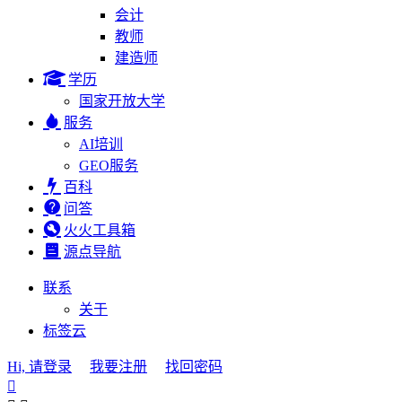
会计
教师
建造师
学历
国家开放大学
服务
AI培训
GEO服务
百科
问答
火火工具箱
源点导航
联系
关于
标签云
Hi, 请登录
我要注册
找回密码
