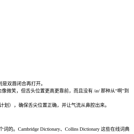
/ 则是双唇闭合再打开。
嘴巴也像微笑，但舌头位置更高更靠前，而且没有 /aɪ/ 那种从“啊”到
lan”（计划），确保舌尖位置正确，并让气流从鼻腔出来。
idge Dictionary、Collins Dictionary 这些在线词典