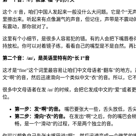
这个 /f/ 音，咱们中国人发起来一般没什么大问题。它是个
里擦出来。听起来有点像漏气的声音，但记住，声带是不震动的。
有震动，那你就对了。
这里有个小细节，是很多人容易犯的错。有的人会把下嘴唇卷
持放松。你可以对着镜子练，看看自己的嘴型是不是自然。再比如，“f
第二个音：/aɪ/，是英语里特有的“长 I”音
这才是“fine”这个词里最容易让咱们中文母语者“翻车”的地方
文“啊”的音，然后迅速滑向一个类似中文“衣”的音。所以，它不
很多中文母语者在发 /aɪ/ 的时候，会把它发成中文的“爱”或者更像英语
位。
第一步：发“啊”的音。
嘴巴要张大一些，舌头放低，舌尖抵
第二步：滑向“衣”的音。
在发出“啊”之后，你的嘴巴会
畅，是一个“滑动”的过程，不是两个独立的音。
你可以想象自己先张大嘴巴说“啊”，然后迅速变成一个微笑的嘴型