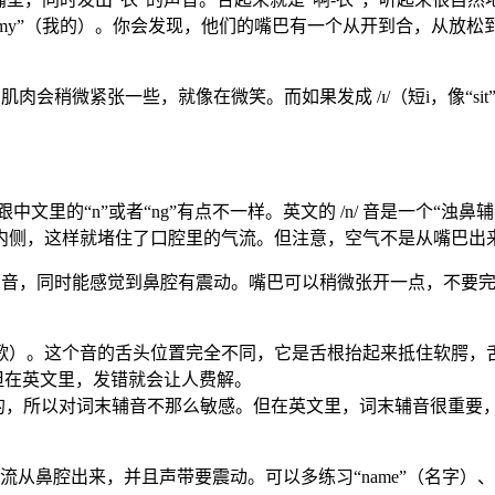
ke”（自行车）、“my”（我的）。你会发现，他们的嘴巴有一个从开
头的肌肉会稍微紧张一些，就像在微笑。而如果发成 /ɪ/（短i，像“
中文里的“n”或者“ng”有点不一样。英文的 /n/ 音是一个
内侧，这样就堵住了口腔里的气流。但注意，空气不是从嘴巴出
的声音，同时能感觉到鼻腔有震动。嘴巴可以稍微张开一点，不要
g”（唱歌）。这个音的舌头位置完全不同，它是舌根抬起来抵住软腭，舌尖是
声母，但在英文里，发错就会让人费解。
所以对词末辅音不那么敏感。但在英文里，词末辅音很重要，它会影响
鼻腔出来，并且声带要震动。可以多练习“name”（名字）、“nigh