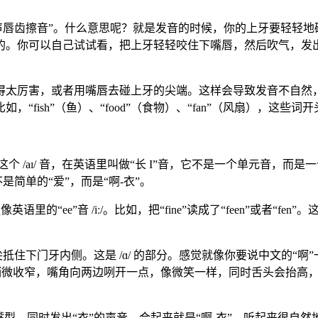
“无声唇齿擦音”。什么意思呢？就是发音的时候，你的上牙要轻
你可以自己试试看，把上牙轻轻咬住下嘴唇，然后吹气，发出“f
得太厉害，或者用嘴唇去碰上牙的尖端。这样会导致发音不自然
ish”（鱼）、“food”（食物）、“fan”（风扇），这些词开头
。这个 /aɪ/ 音，在英语里叫做“长 I”音，它不是一个单元音
是简单的“爱”，而是“啊-衣”。
里的“ee”音 /iː/。比如，把“fine”读成了“feen”或者“fe
住下门牙内侧。这是 /ɑ/ 的部分。感觉就像你要说中文的“啊
稍微收窄，嘴角向两边咧开一点，像微笑一样，同时舌头会抬高
，同时发出“衣”的声音。合起来就是“啊-衣”，听起来很自然地连