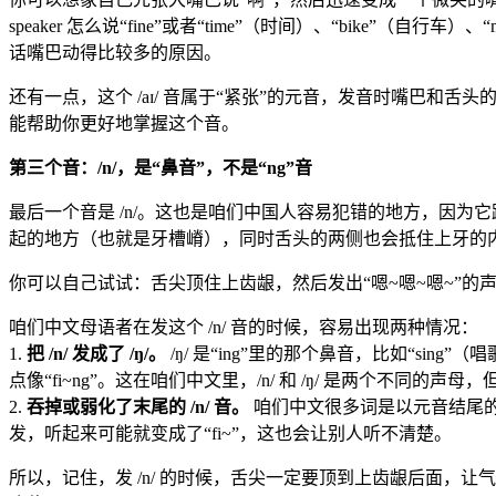
speaker 怎么说“fine”或者“time”（时间）、“bi
话嘴巴动得比较多的原因。
还有一点，这个 /aɪ/ 音属于“紧张”的元音，发音时嘴巴和舌
能帮助你更好地掌握这个音。
第三个音：/n/，是“鼻音”，不是“ng”音
最后一个音是 /n/。这也是咱们中国人容易犯错的地方，因为它跟
起的地方（也就是牙槽嵴），同时舌头的两侧也会抵住上牙的
你可以自己试试：舌尖顶住上齿龈，然后发出“嗯~嗯~嗯~”
咱们中文母语者在发这个 /n/ 音的时候，容易出现两种情况：
1.
把 /n/ 发成了 /ŋ/。
/ŋ/ 是“ing”里的那个鼻音，比如“sin
点像“fi~ng”。这在咱们中文里，/n/ 和 /ŋ/ 是两个不同的
2.
吞掉或弱化了末尾的 /n/ 音。
咱们中文很多词是以元音结尾的，
发，听起来可能就变成了“fi~”，这也会让别人听不清楚。
所以，记住，发 /n/ 的时候，舌尖一定要顶到上齿龈后面，让气流从