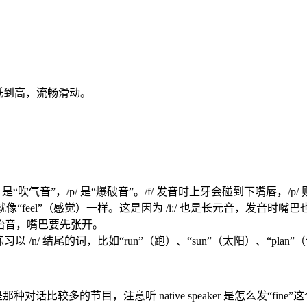
低到高，流畅滑动。
是“吹气音”，/p/ 是“爆破音”。/f/ 发音时上牙会碰到下嘴唇，/p
感觉，就像“feel”（感觉）一样。这是因为 /iː/ 也是长元音，发音时
的起始音，嘴巴要先张开。
 /n/ 结尾的词，比如“run”（跑）、“sun”（太阳）、“p
目，注意听 native speaker 是怎么发“fine”这个词的。Cambr