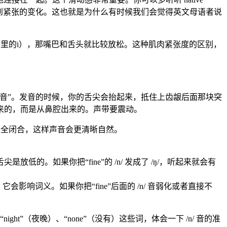
到合，从放松到紧张的变化。这也就是为什么有时候我们会觉得英文母语者说
sit”里的i），那嘴巴和舌头就比较放松。这种肌肉紧张度的区别，
“浊鼻辅音”。发音的时候，你的舌尖会抬起来，抵住上齿龈后面那块突
来的，而是从鼻腔出来的。声带要震动。
完全闭合，这样声音会更清晰自然。
放低的。如果你把“fine”的 /n/ 发成了 /ŋ/，听起来就会有
词义。如果你把“fine”后面的 /n/ 音弱化或者直接不
t”（夜晚）、“none”（没有）这些词，体会一下 /n/ 音的准