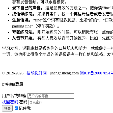
都有发音音频，可以跟着模仿。
录下自己的声音。
这是最有效的方法之一。把你读“fine”以
找语伴练习。
如果有条件，找一个英语母语者或者发音
注意语境。
“fine”这个词有很多意思，比如“好的”、“罚款
parking fine”（停车罚款）。
夸张练习法。
刚开始练习的时候，可以稍微夸张一点你
从音节开始。
有些人喜欢从音节开始练习。比如，先练习“f
学习发音，说到底就是锻炼你的口腔肌肉和听力。就像健身一样
个词，你也能读得像个地道的英语母语者一样自信和流畅。发
© 2019-2026
技能提升网
jinengtisheng.com
闽ICP备20007854号
登录
切换注册
用户名或邮箱
找回密码
密码
记住我