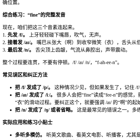
确位置。
综合练习：“fine”的完整发音
现在，咱们把这三个音素连起来。
1.
先发 /f/。
上牙轻轻碰下嘴唇，吹气，无声。
2.
接着发 /aɪ/。
嘴巴从张大（啊）到收窄微笑（衣），舌头从
3.
最后发 /n/。
舌尖顶上齿龈，气流从鼻腔出，声带震动。
整个过程要连贯，不要有停顿。/f/ /aɪ/ /n/，“f-ah-ee-n”。
常见误区和纠正方法
把 /f/ 发成了 /p/。
这种情况少见，但如果发生了，记住 /f/ 
把 /aɪ/ 发成了 /iː/。
很多人会把“fine”读成“fee-n”的
“衣”的滑动过程。要纠正这个，就要强调 /aɪ/ 的“啊”
把 /n/ 发成了 /ŋ/ 或者省略。
这是最常见的错误之一。多练习以
实际应用和练习小贴士
多听多模仿。
听英文歌曲、看英文电影、听播客，尤其是那种对话比较多的节