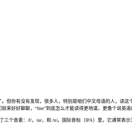
太常用了。但你有没有发现，很多人，特别是咱们中文母语的人，读
就来好好聊聊，“fine”到底怎么才能读得更地道，更像个说英语
个音素：/f/，/aɪ/，和 /n/。国际音标（IPA）里，它通常表