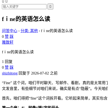



fⅰne的英语怎么读
问答中心
›
分类: 其他
›
fⅰne的英语怎么读
0
赞
踩
雅致轩
fⅰne的英语怎么读
1 回复
0
赞
踩
shizhitong
回复于 2026-07-02 之前
“Fine” 这个词，咱们平时聊天、写邮件、看剧，真的是
文发音里，有些细节对咱们来说，确实是有点“隐蔽”。今天咱们
首先，咱们得把“fine”这个词拆开看。它听起来简单，其实包含了三
第一个音：/f/，就像“福”字的开头