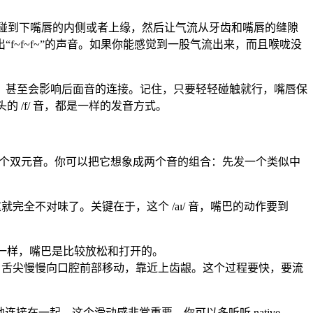
轻地碰到下嘴唇的内侧或者上缘，然后让气流从牙齿和嘴唇的缝隙
~f~f~”的声音。如果你能感觉到一股气流出来，而且喉咙没
，甚至会影响后面音的连接。记住，只要轻轻碰触就行，嘴唇保
的 /f/ 音，都是一样的发音方式。
，而是一个双元音。你可以把它想象成两个音的组合：先发一个类似中
n”。这就完全不对味了。关键在于，这个 /aɪ/ 音，嘴巴的动作要到
”一样，嘴巴是比较放松和打开的。
，舌尖慢慢向口腔前部移动，靠近上齿龈。这个过程要快，要流
接在一起。这个滑动感非常重要。你可以多听听 native