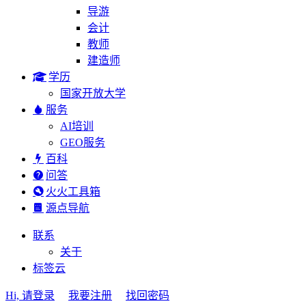
导游
会计
教师
建造师
学历
国家开放大学
服务
AI培训
GEO服务
百科
问答
火火工具箱
源点导航
联系
关于
标签云
Hi, 请登录
我要注册
找回密码