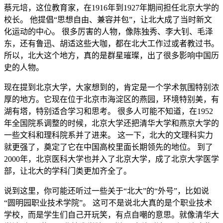
蔡元培，这位教育家，在1916年到1927年期间担任北京大学的
校长。 他提倡“思想自由、兼容并包”，让北大成了当时新文
化运动的中心。 很多厉害的人物，像陈独秀、李大钊、毛泽
东，还有鲁迅、胡适这些大咖，都在北大工作过或者教过书。
所以，北大这个地方，真的是群星璀璨，出了很多影响中国历
史的人物。
现在提到北京大学，大家想到的，肯定是一个学术氛围特别浓
厚的地方。它现在位于北京市海淀区的燕园，环境特别美，有
湖有塔，特别适合学习和思考。 很多人可能不知道，在1952
年全国院系调整的时候，北京大学还把清华大学和燕京大学的
一些文科和理科院系并了进来。 这一下，北大的文理科实力
就更强了，奠定了它在中国高校里面长期领先的地位。 到了
2000年，北京医科大学也并入了北京大学，成了北京大学医学
部，让北大的学科门类更加齐全了。
说到这里，你可能还听过一些关于“北大”的“外号”，比如说
“圆明园职业技术学院”。 这可不是说北大真的是个职业技术
学校，而是学生们自己开玩笑，有点自嘲的意思。就像清华大