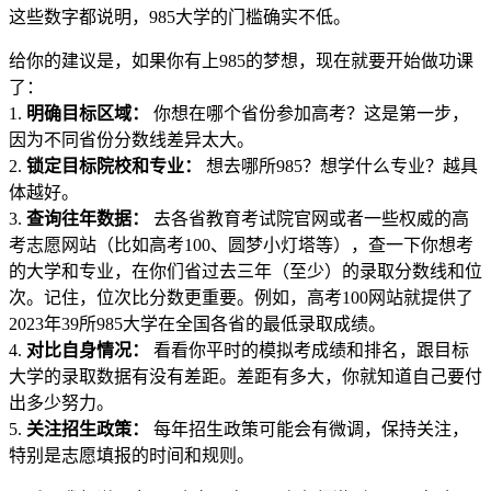
这些数字都说明，985大学的门槛确实不低。
给你的建议是，如果你有上985的梦想，现在就要开始做功课
了：
1.
明确目标区域：
你想在哪个省份参加高考？这是第一步，
因为不同省份分数线差异太大。
2.
锁定目标院校和专业：
想去哪所985？想学什么专业？越具
体越好。
3.
查询往年数据：
去各省教育考试院官网或者一些权威的高
考志愿网站（比如高考100、圆梦小灯塔等），查一下你想考
的大学和专业，在你们省过去三年（至少）的录取分数线和位
次。记住，位次比分数更重要。例如，高考100网站就提供了
2023年39所985大学在全国各省的最低录取成绩。
4.
对比自身情况：
看看你平时的模拟考成绩和排名，跟目标
大学的录取数据有没有差距。差距有多大，你就知道自己要付
出多少努力。
5.
关注招生政策：
每年招生政策可能会有微调，保持关注，
特别是志愿填报的时间和规则。