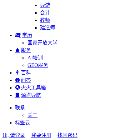
导游
会计
教师
建造师
学历
国家开放大学
服务
AI培训
GEO服务
百科
问答
火火工具箱
源点导航
联系
关于
标签云
Hi, 请登录
我要注册
找回密码