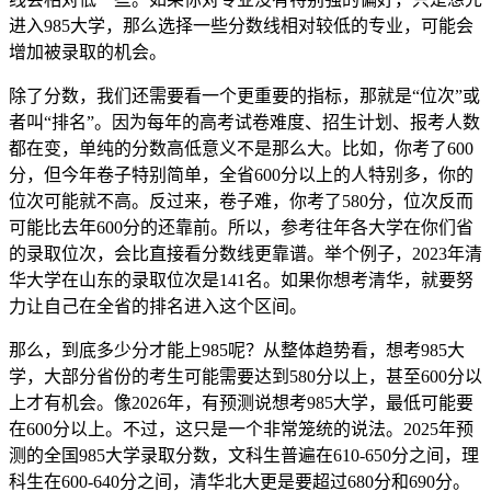
进入985大学，那么选择一些分数线相对较低的专业，可能会
增加被录取的机会。
除了分数，我们还需要看一个更重要的指标，那就是“位次”或
者叫“排名”。因为每年的高考试卷难度、招生计划、报考人数
都在变，单纯的分数高低意义不是那么大。比如，你考了600
分，但今年卷子特别简单，全省600分以上的人特别多，你的
位次可能就不高。反过来，卷子难，你考了580分，位次反而
可能比去年600分的还靠前。所以，参考往年各大学在你们省
的录取位次，会比直接看分数线更靠谱。举个例子，2023年清
华大学在山东的录取位次是141名。如果你想考清华，就要努
力让自己在全省的排名进入这个区间。
那么，到底多少分才能上985呢？从整体趋势看，想考985大
学，大部分省份的考生可能需要达到580分以上，甚至600分以
上才有机会。像2026年，有预测说想考985大学，最低可能要
在600分以上。不过，这只是一个非常笼统的说法。2025年预
测的全国985大学录取分数，文科生普遍在610-650分之间，理
科生在600-640分之间，清华北大更是要超过680分和690分。