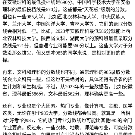
在安徽理科的最低投档线是690分。中国科学技术大学在安徽
理科的最低投档线是670分。这些都是“天花板”级别的分数。
但也有一些985大学，比如西北农林科技大学、中央民族大
学、兰州大学、中国海洋大学、吉林大学等，它们的录取分数
线会相对低一些。比如，2023年安徽理科最低586分就能上西
北农林科技大学。陕西省文科，湖南大学的预科班最低录取分
数线是521分，但普通专业可能要560分以上。这些大学对于分
数没那么拔尖，但又想冲985的同学来说，是相对更好的选
择。
再来，文科和理科的分数线也不同。通常理科的985录取分数
线会比文科高一些，但这也不是绝对的，具体还得看各省的招
生计划和考生构成。不过，从2023年的一些数据看，比如安徽
省，理科最低586分，文科最低562分，理科确实更高一些。
还有，专业也是个大因素。热门专业，像计算机、金融、医学
这类，无论在哪个985大学，分数线都会很高。就算是一所相
对“好考”的985，它的热门专业分数线也可能比其他985的冷门
专业要高。反过来，一些农林、地质、师范等专业，可能分数
线会相对低一些。如果你对专业没有特别强的偏好，只是想先