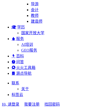
导游
会计
教师
建造师
学历
国家开放大学
服务
AI培训
GEO服务
百科
问答
火火工具箱
源点导航
联系
关于
标签云
Hi, 请登录
我要注册
找回密码