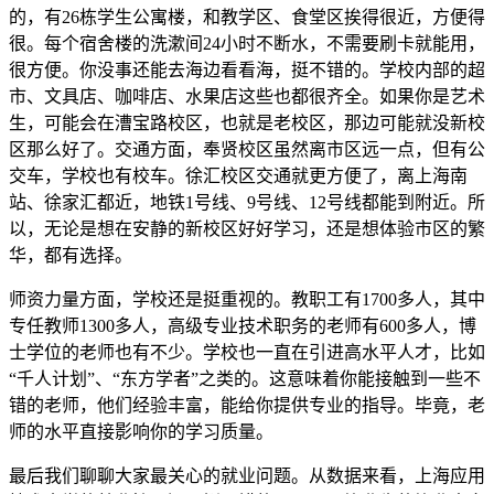
的，有26栋学生公寓楼，和教学区、食堂区挨得很近，方便得
很。每个宿舍楼的洗漱间24小时不断水，不需要刷卡就能用，
很方便。你没事还能去海边看看海，挺不错的。学校内部的超
市、文具店、咖啡店、水果店这些也都很齐全。如果你是艺术
生，可能会在漕宝路校区，也就是老校区，那边可能就没新校
区那么好了。交通方面，奉贤校区虽然离市区远一点，但有公
交车，学校也有校车。徐汇校区交通就更方便了，离上海南
站、徐家汇都近，地铁1号线、9号线、12号线都能到附近。所
以，无论是想在安静的新校区好好学习，还是想体验市区的繁
华，都有选择。
师资力量方面，学校还是挺重视的。教职工有1700多人，其中
专任教师1300多人，高级专业技术职务的老师有600多人，博
士学位的老师也有不少。学校也一直在引进高水平人才，比如
“千人计划”、“东方学者”之类的。这意味着你能接触到一些不
错的老师，他们经验丰富，能给你提供专业的指导。毕竟，老
师的水平直接影响你的学习质量。
最后我们聊聊大家最关心的就业问题。从数据来看，上海应用