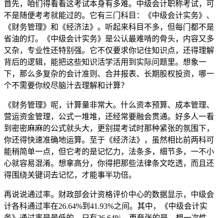
首先，咱们得看看这考试本身有多难。中级会计职称考试，可
不是随便考考就能过的。它有三门科目：《中级会计实务》、
《财务管理》和《经济法》。听起来科目不多，但每门都不是
省油的灯。《中级会计实务》是公认最难啃的骨头，内容又多
又杂，专业性还特别强。它不仅要求你记住知识点，还得理解
背后的逻辑，能把这些知识活学活用到实际问题里。想象一
下，那么多复杂的会计准则、合并报表、长期股权投资，哪一
个不需要你绞尽脑汁去理解和计算？
《财务管理》呢，计算量非常大。什么资本预算、成本管理、
营运资金管理，公式一堆堆，还经常要融会贯通。好多人一看
到密密麻麻的公式就头大，更别提考试时那种紧张的氛围下，
你还得快速准确地运算。至于《经济法》，虽然相比前两科可
能稍简单一点，但它考的是记忆力，法条多，细节多，一不小
心就容易混淆。想拿高分，你得把那些法律条文吃透，而且还
得围绕关键词去记忆，才能事半功倍。
再说说通过率。财政部会计资格评价中心的数据显示，中级会
计各科通过率在26.64%到41.93%之间。其中，《中级会计实
务》通过率是最低的，只有26.64%。更夸张的是，想一次性