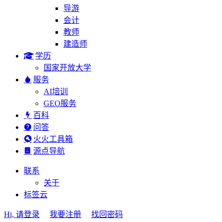
导游
会计
教师
建造师
学历
国家开放大学
服务
AI培训
GEO服务
百科
问答
火火工具箱
源点导航
联系
关于
标签云
Hi, 请登录
我要注册
找回密码