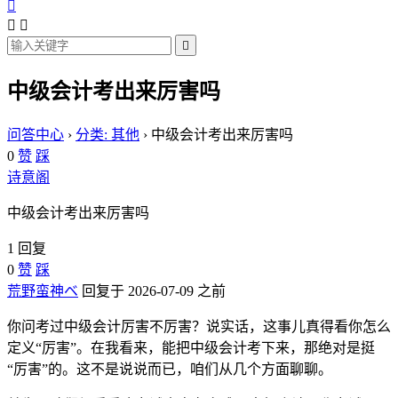




中级会计考出来厉害吗
问答中心
›
分类: 其他
›
中级会计考出来厉害吗
0
赞
踩
诗意阁
中级会计考出来厉害吗
1 回复
0
赞
踩
荒野蛮神ベ
回复于 2026-07-09 之前
你问考过中级会计厉害不厉害？说实话，这事儿真得看你怎么
定义“厉害”。在我看来，能把中级会计考下来，那绝对是挺
“厉害”的。这不是说说而已，咱们从几个方面聊聊。