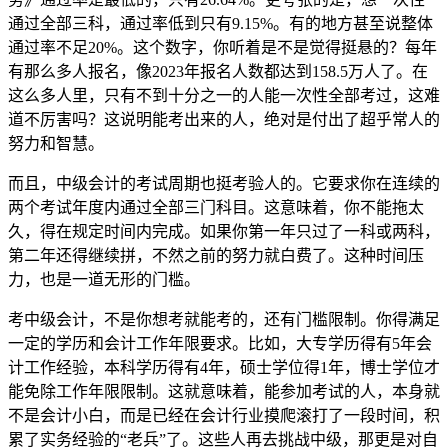
通过全部三科，通过率低到只有9.15%。有的地方甚至说整体
通过率不足20%。这个数字，你听着是不是觉得挺悬的？每年
有那么多人报名，像2023年报名人数都达到158.5万人了。在
这么多人里，只有不到十分之一的人能一次性全部考过，这难
道不厉害吗？这说明能考出来的人，绝对是付出了超乎常人的
努力和智慧。
而且，中级会计的考试周期也挺考验人的。它要求你在连续的
两个考试年度内通过全部三门科目。这意味着，你不能拖太
久，得在规定时间内完成。如果你第一年只过了一科或两科，
第二年还得继续拼，不然之前的努力就白费了。这种时间压
力，也是一道无形的门槛。
考中级会计，不是你想考就能考的，还有门槛限制。你得满足
一定的学历和会计工作年限要求。比如，大专学历得有5年会
计工作经验，本科学历得有4年，硕士学位得1年，博士学位才
能免除工作年限限制。这就意味着，能参加考试的人，本身就
不是会计小白，而是已经在会计行业摸爬滚打了一段时间，积
累了实务经验的“老兵”了。这些人再去挑战中级，那更是对自