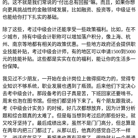
的。这不就是我们常说的“付出总有回报”嘛。而且，如果你想
向更具挑战性的金融领域发展，比如融资、投资等，中级证书
也能给你打下扎实的基础。
除了这些，考过中级会计还能享受一些政策福利。比如，在不
少城市，持有中级会计职称可以增加落户积分，像上海、杭
州、南京等地都有相关的政策优惠。一些地方政府还会提供职
业技能补贴，考过中级会计师，有的地区可以申请1500到5000
元的技能补贴。这些都是实实在在的福利，能让你的生活多一
份保障。
我见过不少朋友，一开始在会计岗位上做得挺吃力的，觉得专
业知识不够系统，职业发展也遇到了瓶颈。后来他们下定决心
去考中级会计。那段备考的日子真是苦，下班回家还要啃书，
周末也泡在图书馆。但他们都坚持下来了。有个朋友跟我说，
考《中级会计实务》的时候，好几次都想放弃，因为计算分析
题和综合题真的太难了。但是每当想到考过后的那些好处，就
又咬牙坚持了。最后成绩出来，虽然不是门门高分，但总算是
在两年内把三门都过了。从那以后，他真的感觉自己不一样
了，说话底气足了，看报表也更有深度了，很快就从一个普通