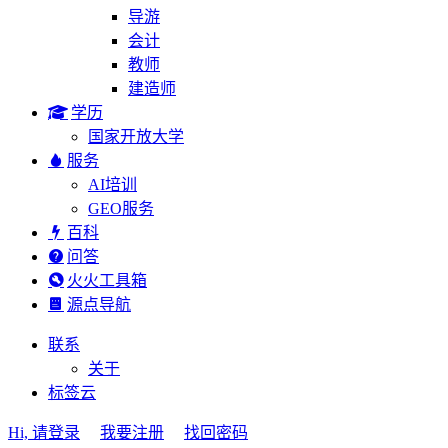
导游
会计
教师
建造师
学历
国家开放大学
服务
AI培训
GEO服务
百科
问答
火火工具箱
源点导航
联系
关于
标签云
Hi, 请登录
我要注册
找回密码