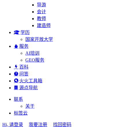
导游
会计
教师
建造师
学历
国家开放大学
服务
AI培训
GEO服务
百科
问答
火火工具箱
源点导航
联系
关于
标签云
Hi, 请登录
我要注册
找回密码