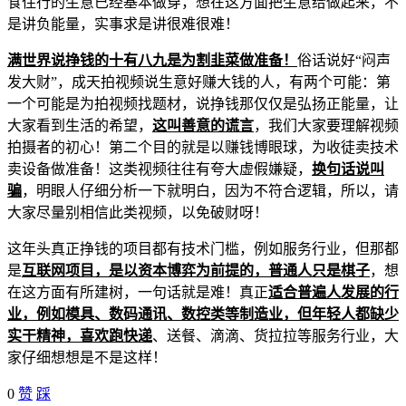
食住行的生意已经基本做穿，想在这方面把生意给做起来，不
是讲负能量，实事求是讲很难很难！
满世界说挣钱的十有八九是为割韭菜做准备！
俗话说好“闷声
发大财”，成天拍视频说生意好赚大钱的人，有两个可能：第
一个可能是为拍视频找题材，说挣钱那仅仅是弘扬正能量，让
大家看到生活的希望，
这叫善意的谎言
，我们大家要理解视频
拍摄者的初心！第二个目的就是以赚钱博眼球，为收徒卖技术
卖设备做准备！这类视频往往有夸大虚假嫌疑，
换句话说叫
骗
，明眼人仔细分析一下就明白，因为不符合逻辑，所以，请
大家尽量别相信此类视频，以免破财呀！
这年头真正挣钱的项目都有技术门槛，例如服务行业，但那都
是
互联网项目，是以资本博弈为前提的，普通人只是棋子
，想
在这方面有所建树，一句话就是难！真正
适合普遍人发展的行
业，例如模具、数码通讯、数控类等制造业，但年轻人都缺少
实干精神，喜欢跑快递
、送餐、滴滴、货拉拉等服务行业，大
家仔细想想是不是这样！
0
赞
踩