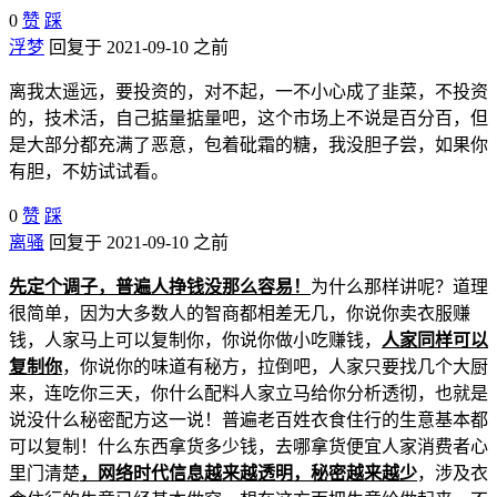
0
赞
踩
浮梦
回复于 2021-09-10 之前
离我太遥远，要投资的，对不起，一不小心成了韭菜，不投资
的，技术活，自己掂量掂量吧，这个市场上不说是百分百，但
是大部分都充满了恶意，包着砒霜的糖，我没胆子尝，如果你
有胆，不妨试试看。
0
赞
踩
离骚
回复于 2021-09-10 之前
先定个调子，普遍人挣钱没那么容易！
为什么那样讲呢？道理
很简单，因为大多数人的智商都相差无几，你说你卖衣服赚
钱，人家马上可以复制你，你说你做小吃赚钱，
人家同样可以
复制你
，你说你的味道有秘方，拉倒吧，人家只要找几个大厨
来，连吃你三天，你什么配料人家立马给你分析透彻，也就是
说没什么秘密配方这一说！普遍老百姓衣食住行的生意基本都
可以复制！什么东西拿货多少钱，去哪拿货便宜人家消费者心
里门清楚
，网络时代信息越来越透明，秘密越来越少
，涉及衣