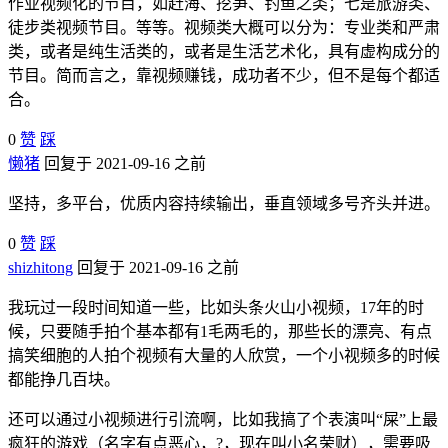
作业视频化的节目，如赶海、挖笋、钓鱼之类；七是旅游类、
徒步类视频节目。等等。视频类大概可以分为：专业类和严肃
类，或者是纯生活类的，或者是生活艺术化，具有虚构成分的
节目。简而言之，靠视频赚钱，成功者不少，但不是每个都适
合。
0
赞
踩
懒猪
回复于 2021-09-16 之前
坚持，多平台，优质内容持续输出，垂直领域多号齐头并进。
0
赞
踩
shizhitong
回复于 2021-09-16 之前
我玩过一段时间知道一些，比如头条火山小视频，17年的时
候，只要随手拍个基本都有1毛两毛的，那些长的漂亮、有点
搞笑细胞的人拍个视频有大量的人欣赏，一个小视频多的时候
都能挣几百块。
还可以通过小视频进行引流啊，比如我搞了个表演叫“屎”上最
疯狂的游戏（名字有点恶心，?，现在叫小名荣财），需要吸