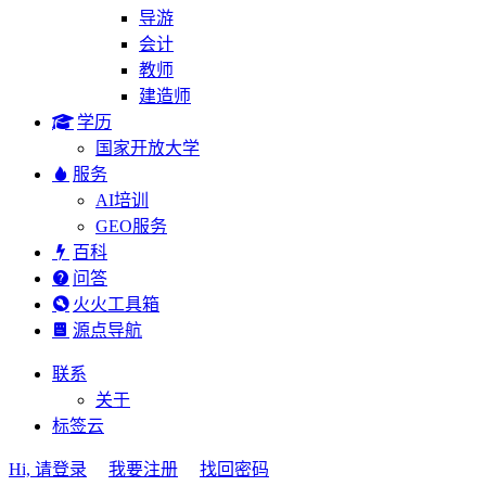
导游
会计
教师
建造师
学历
国家开放大学
服务
AI培训
GEO服务
百科
问答
火火工具箱
源点导航
联系
关于
标签云
Hi, 请登录
我要注册
找回密码