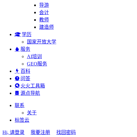
导游
会计
教师
建造师
学历
国家开放大学
服务
AI培训
GEO服务
百科
问答
火火工具箱
源点导航
联系
关于
标签云
Hi, 请登录
我要注册
找回密码