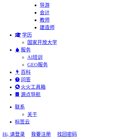
导游
会计
教师
建造师
学历
国家开放大学
服务
AI培训
GEO服务
百科
问答
火火工具箱
源点导航
联系
关于
标签云
Hi, 请登录
我要注册
找回密码