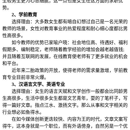
生较男生更为心思细腻，这一点也是女生在这方面的求职优
势。
2、学前教育
选择理由：大多数女生都有暗自幻想过自己是一名光荣的
教师的场景，女性对教育事业的热爱程度和耐心细心度都比男
性高很多。
如今教师的优势已家喻户晓：社会地位高、待遇好、福利
假期多、编制稳定，老师随着教学经验的增加会越老越值钱;
并且随着互联网的发展，在线教育使老师有了更多就业的机会
和平台。
近年来二胎政策的开放，使得老师的需求量激增，学前教
育专业目前非常火爆。
3、汉语言文学、英语专业
选择理由：女生的语言天赋和文学创作一般都会比同龄男
生高很多，生活中很多女生都是文艺青年，耍的了笔杆子，写
得一篇好文章。指点江水、激扬文字。那么从事和文字相关的
行业想必如鱼得水。
在如今媒体创新更迭较快、内容为王的时代，文章文案写
得牛，这本身就是一个职位，而有外语傍身，自然另是一个优