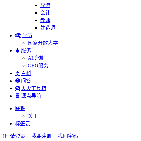
导游
会计
教师
建造师
学历
国家开放大学
服务
AI培训
GEO服务
百科
问答
火火工具箱
源点导航
联系
关于
标签云
Hi, 请登录
我要注册
找回密码