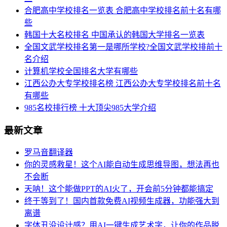
合肥高中学校排名一览表 合肥高中学校排名前十名有哪
些
韩国十大名校排名 中国承认的韩国大学排名一览表
全国文武学校排名第一是哪所学校?全国文武学校排前十
名介绍
计算机学校全国排名大学有哪些
江西公办大专学校排名榜 江西公办大专学校排名前十名
有哪些
985名校排行榜 十大顶尖985大学介绍
最新文章
罗马音翻译器
你的灵感救星！这个AI能自动生成思维导图，想法再也
不会断
天呐！这个能做PPT的AI火了，开会前5分钟都能搞定
终于等到了！国内首款免费AI视频生成器，功能强大到
离谱
字体丑没设计感？用AI一键生成艺术字，让你的作品脱