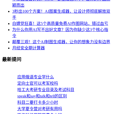
颖而出
3秒出100个方案！AI图案生成器，让设计师彻底解放双
手
白嫖党狂喜！这5个高质量免费AI作图网站，错过血亏
为什么你用AI写不出好文章？因为你缺少这3个核心指
令
颠覆三观！这个AI制图生成器，让你的想象力没有边界
月经安全期计算器
最新提问
应用俄语专业学什么
定向士官可以考军校吗
哈工大考研专业目录及考试科目
speak和say和talk和tell的区别
科目二要打卡多少小时
大学夏令营对考研有用吗