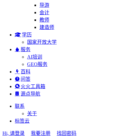
导游
会计
教师
建造师
学历
国家开放大学
服务
AI培训
GEO服务
百科
问答
火火工具箱
源点导航
联系
关于
标签云
Hi, 请登录
我要注册
找回密码