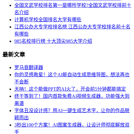
全国文武学校排名第一是哪所学校?全国文武学校排前十
名介绍
计算机学校全国排名大学有哪些
江西公办大专学校排名榜 江西公办大专学校排名前十名
有哪些
985名校排行榜 十大顶尖985大学介绍
最新文章
罗马音翻译器
你的灵感救星！这个AI能自动生成思维导图，想法再也
不会断
天呐！这个能做PPT的AI火了，开会前5分钟都能搞定
终于等到了！国内首款免费AI视频生成器，功能强大到
离谱
字体丑没设计感？用AI一键生成艺术字，让你的作品脱
颖而出
3秒出100个方案！AI图案生成器，让设计师彻底解放双
手