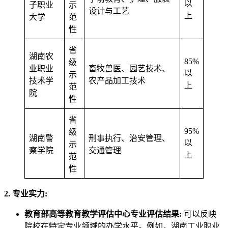
以
子职业
示
设计与工艺
上
大学
范
性
省
湖南农
85%
级
业职业
畜牧兽医、园艺技术、
以
示
技术学
农产品加工技术
上
范
院
性
省
95%
级
湖南警
刑事执行、治安管理、
以
示
察学院
交通管理
上
范
性
2. 专业实力:
教育部高等教育教学评估中心专业评估结果:
可以反映
院校在特定专业领域的办学水平。例如，湖南工业职业