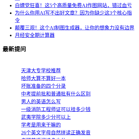
白嫖党狂喜！这5个高质量免费AI作图网站，错过血亏
为什么你用AI写不出好文章？因为你缺少这3个核心指
令
颠覆三观！这个AI制图生成器，让你的想象力没有边界
月经安全期计算器
最新提问
天津大专学校推荐
哈师大算不算好一本
坏账准备的四个分录
中考提前批和普通批有什么区别
男人的英语怎么写
一级消防工程师证可以挂多少钱
武夷学院多少分可以上
学考是用来干嘛的
26个英文字母自然拼读正确发音