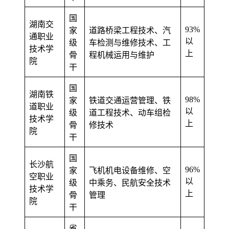
国
湖南交
93%
家
道路桥梁工程技术、汽
通职业
以
级
车检测与维修技术、工
技术学
上
骨
程机械运用与维护
院
干
国
湖南铁
98%
家
铁道交通运营管理、铁
道职业
以
级
道工程技术、动车组检
技术学
上
骨
修技术
院
干
国
长沙航
96%
家
飞机机电设备维修、空
空职业
以
级
中乘务、民航安全技术
技术学
上
骨
管理
院
干
省