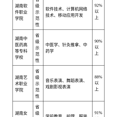
92%
湖南软
级
软件技术、计算机网络
以
件职业
示
技术、移动应用开发
上
学院
范
性
省
湖南中
90%
级
医药高
中医学、针灸推拿、中
以
示
等专科
药学
上
范
学校
性
省
88%
湖南艺
级
音乐表演、舞蹈表演、
以
术职业
示
戏剧影视表演
上
学院
范
性
省
91%
湖南女
级
学前教育、护理、服装