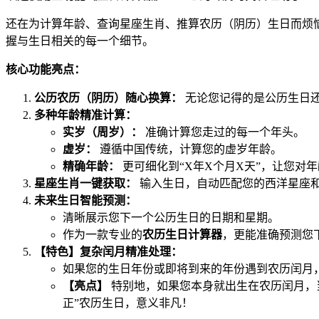
还在为计算年龄、查询星座生肖、推算农历（阴历）生日而烦
握与生日相关的每一个细节。
核心功能亮点：
公历农历（阴历）随心换算：
无论您记得的是公历生日
多种年龄精准计算：
实岁（周岁）：
准确计算您走过的每一个年头。
虚岁：
遵循中国传统，计算您的虚岁年龄。
精确年龄：
更可细化到“X年X个月X天”，让您对
星座生肖一键获取：
输入生日，自动匹配您的西洋星座
未来生日智能预测：
清晰展示您下一个公历生日的日期和星期。
作为一款专业的
农历生日计算器
，更能准确预测您
【特色】复杂闰月精准处理：
如果您的生日年份或即将到来的年份遇到农历闰月
【亮点】
特别地，如果您本身就出生在农历闰月，
正”农历生日，意义非凡！