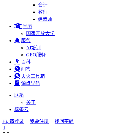
会计
教师
建造师
学历
国家开放大学
服务
AI培训
GEO服务
百科
问答
火火工具箱
源点导航
联系
关于
标签云
Hi, 请登录
我要注册
找回密码
