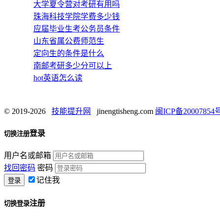
大学夏令营对考研有用吗
珠海科技学院学费多少钱
应届毕业生考公务员条件
山东省属公费师范生
定向生的条件是什么
南邮考研多少分可以上
hot英语怎么读
© 2019-2026
技能提升网
jinengtisheng.com
闽ICP备20007854号
登录
切换注册
用户名或邮箱
找回密码
密码
记住我
注册
切换登录