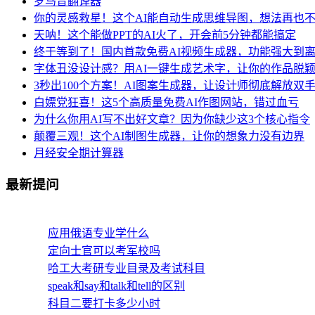
罗马音翻译器
你的灵感救星！这个AI能自动生成思维导图，想法再也
天呐！这个能做PPT的AI火了，开会前5分钟都能搞定
终于等到了！国内首款免费AI视频生成器，功能强大到
字体丑没设计感？用AI一键生成艺术字，让你的作品脱
3秒出100个方案！AI图案生成器，让设计师彻底解放双
白嫖党狂喜！这5个高质量免费AI作图网站，错过血亏
为什么你用AI写不出好文章？因为你缺少这3个核心指令
颠覆三观！这个AI制图生成器，让你的想象力没有边界
月经安全期计算器
最新提问
应用俄语专业学什么
定向士官可以考军校吗
哈工大考研专业目录及考试科目
speak和say和talk和tell的区别
科目二要打卡多少小时