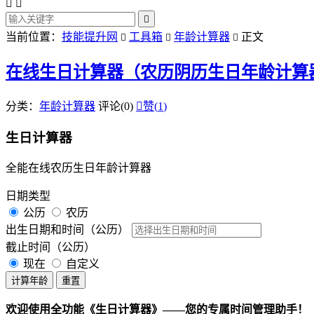



当前位置：
技能提升网
工具箱
年龄计算器
正文



在线生日计算器（农历阴历生日年龄计算
分类：
年龄计算器
评论(0)

赞(
1
)
生日计算器
全能在线农历生日年龄计算器
日期类型
公历
农历
出生日期和时间（公历）
截止时间（公历）
现在
自定义
计算年龄
重置
欢迎使用全功能《生日计算器》——您的专属时间管理助手！