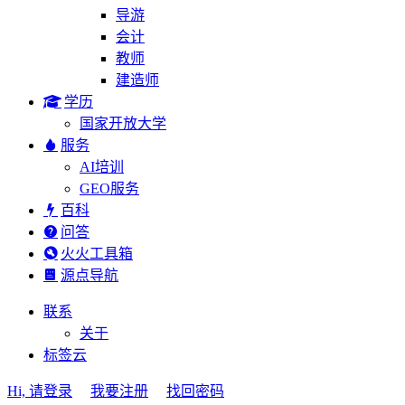
导游
会计
教师
建造师
学历
国家开放大学
服务
AI培训
GEO服务
百科
问答
火火工具箱
源点导航
联系
关于
标签云
Hi, 请登录
我要注册
找回密码