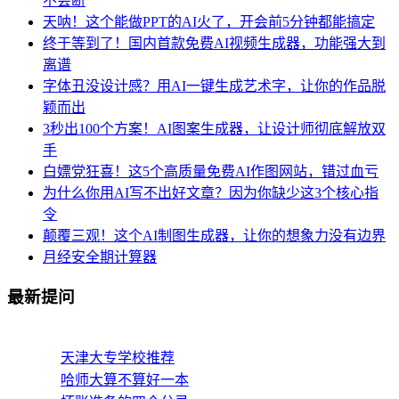
不会断
天呐！这个能做PPT的AI火了，开会前5分钟都能搞定
终于等到了！国内首款免费AI视频生成器，功能强大到
离谱
字体丑没设计感？用AI一键生成艺术字，让你的作品脱
颖而出
3秒出100个方案！AI图案生成器，让设计师彻底解放双
手
白嫖党狂喜！这5个高质量免费AI作图网站，错过血亏
为什么你用AI写不出好文章？因为你缺少这3个核心指
令
颠覆三观！这个AI制图生成器，让你的想象力没有边界
月经安全期计算器
最新提问
天津大专学校推荐
哈师大算不算好一本