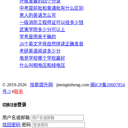
坏账准备的四个分录
中考提前批和普通批有什么区别
男人的英语怎么写
一级消防工程师证可以挂多少钱
武夷学院多少分可以上
学考是用来干嘛的
26个英文字母自然拼读正确发音
考研英语阅读多少分
电竞学校哪个学校最好
什么叫相电压和线电压
© 2019-2026
技能提升网
jinengtisheng.com
闽ICP备20007854
号-3
#
联系
登录
切换注册
用户名或邮箱
找回密码
密码