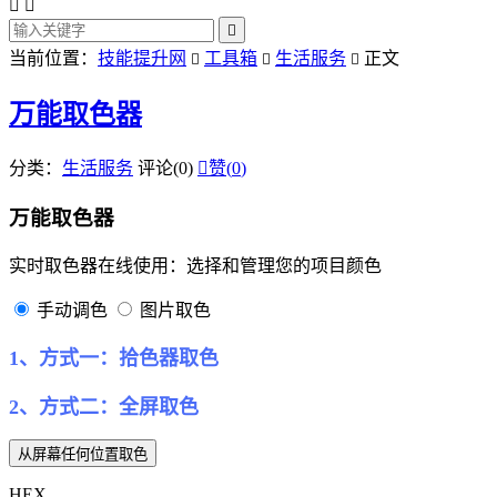



当前位置：
技能提升网
工具箱
生活服务
正文



万能取色器
分类：
生活服务
评论(0)

赞(
0
)
万能取色器
实时取色器在线使用：选择和管理您的项目颜色
手动调色
图片取色
1、方式一：拾色器取色
2、方式二：全屏取色
从屏幕任何位置取色
HEX