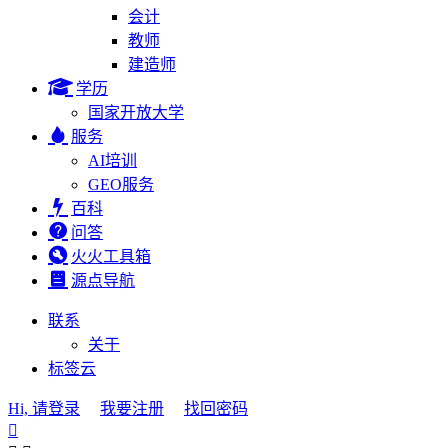
会计
教师
建造师
学历
国家开放大学
服务
AI培训
GEO服务
百科
问答
火火工具箱
源点导航
联系
关于
标签云
Hi, 请登录
我要注册
找回密码
