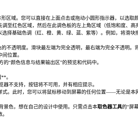
形区域。您可以直接在上面点击或拖动小圆形指示器，以选取颜
先调至红色区域，然后在此调色板的左上角区域（低饱和度、高
以选择基础色调（红、橙、黄、绿、蓝、紫等）。例如，将滑块
色的不透明度。滑块最左端为完全透明，最右端为完全不透明。
中间位置。
方的“颜色信息与结果输出区”的预览和代码中。
**。
览器不支持，按钮将不可用，并有相应提示。
样式。此时，您可以将鼠标移动到屏幕的任何位置——无论是本
。
背景色，想在自己的设计中使用。只需点击本
取色器工具
的“屏
数。