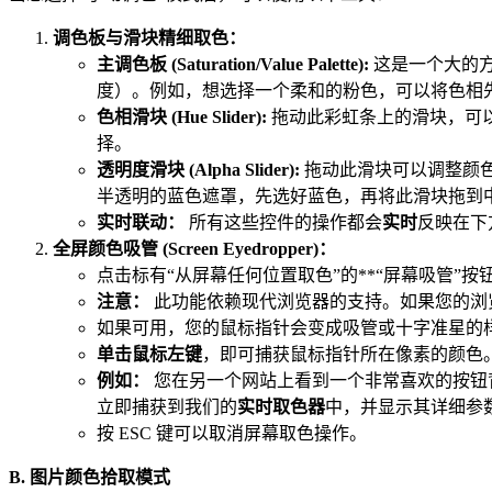
调色板与滑块精细取色：
主调色板 (Saturation/Value Palette):
这是一个大的方
度）。例如，想选择一个柔和的粉色，可以将色相
色相滑块 (Hue Slider):
拖动此彩虹条上的滑块，可
择。
透明度滑块 (Alpha Slider):
拖动此滑块可以调整颜
半透明的蓝色遮罩，先选好蓝色，再将此滑块拖到
实时联动：
所有这些控件的操作都会
实时
反映在下
全屏颜色吸管 (Screen Eyedropper)：
点击标有“从屏幕任何位置取色”的**“屏幕吸管”按钮
注意：
此功能依赖现代浏览器的支持。如果您的浏
如果可用，您的鼠标指针会变成吸管或十字准星的
单击鼠标左键
，即可捕获鼠标指针所在像素的颜色
例如：
您在另一个网站上看到一个非常喜欢的按钮
立即捕获到我们的
实时取色器
中，并显示其详细参
按 ESC 键可以取消屏幕取色操作。
B. 图片颜色拾取模式