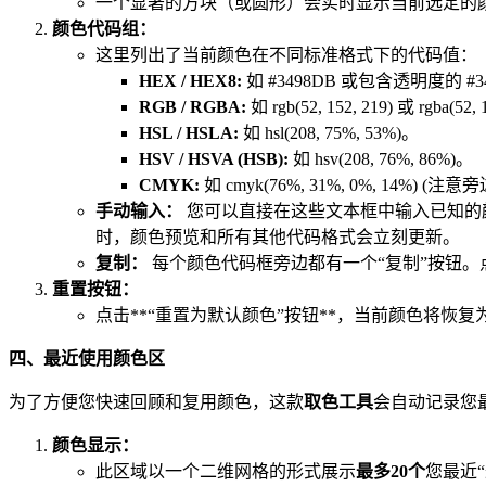
一个显著的方块（或圆形）会实时显示当前选定的
颜色代码组：
这里列出了当前颜色在不同标准格式下的代码值：
HEX / HEX8:
如 #3498DB 或包含透明度的 #3
RGB / RGBA:
如 rgb(52, 152, 219) 或 rgba(52, 
HSL / HSLA:
如 hsl(208, 75%, 53%)。
HSV / HSVA (HSB):
如 hsv(208, 76%, 86%)。
CMYK:
如 cmyk(76%, 31%, 0%, 14
手动输入：
您可以直接在这些文本框中输入已知的颜
时，颜色预览和所有其他代码格式会立刻更新。
复制：
每个颜色代码框旁边都有一个“复制”按钮
重置按钮：
点击**“重置为默认颜色”按钮**，当前颜色将恢复为
四、最近使用颜色区
为了方便您快速回顾和复用颜色，这款
取色工具
会自动记录您
颜色显示：
此区域以一个二维网格的形式展示
最多20个
您最近