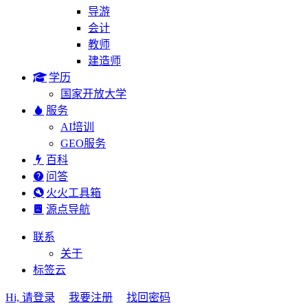
导游
会计
教师
建造师
学历
国家开放大学
服务
AI培训
GEO服务
百科
问答
火火工具箱
源点导航
联系
关于
标签云
Hi, 请登录
我要注册
找回密码