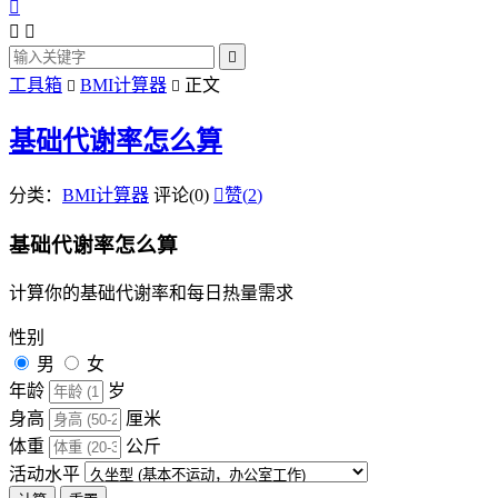




工具箱
BMI计算器
正文


基础代谢率怎么算
分类：
BMI计算器
评论(0)

赞(
2
)
基础代谢率怎么算
计算你的基础代谢率和每日热量需求
性别
男
女
年龄
岁
身高
厘米
体重
公斤
活动水平