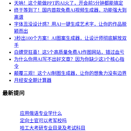
天呐！这个能做PPT的AI火了，开会前5分钟都能搞定
终于等到了！国内首款免费AI视频生成器，功能强大到
离谱
字体丑没设计感？用AI一键生成艺术字，让你的作品脱
颖而出
3秒出100个方案！AI图案生成器，让设计师彻底解放双
手
白嫖党狂喜！这5个高质量免费AI作图网站，错过血亏
为什么你用AI写不出好文章？因为你缺少这3个核心指
令
颠覆三观！这个AI制图生成器，让你的想象力没有边界
月经安全期计算器
最新提问
应用俄语专业学什么
定向士官可以考军校吗
哈工大考研专业目录及考试科目