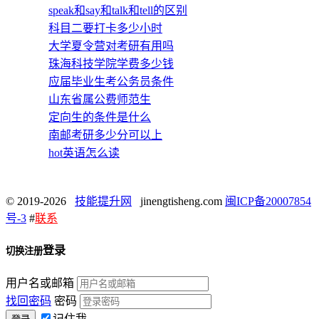
speak和say和talk和tell的区别
科目二要打卡多少小时
大学夏令营对考研有用吗
珠海科技学院学费多少钱
应届毕业生考公务员条件
山东省属公费师范生
定向生的条件是什么
南邮考研多少分可以上
hot英语怎么读
© 2019-2026
技能提升网
jinengtisheng.com
闽ICP备20007854
号-3
#
联系
登录
切换注册
用户名或邮箱
找回密码
密码
记住我