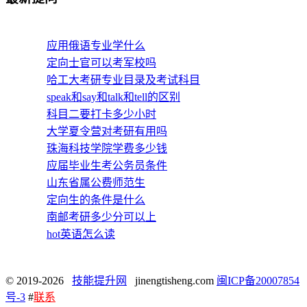
应用俄语专业学什么
定向士官可以考军校吗
哈工大考研专业目录及考试科目
speak和say和talk和tell的区别
科目二要打卡多少小时
大学夏令营对考研有用吗
珠海科技学院学费多少钱
应届毕业生考公务员条件
山东省属公费师范生
定向生的条件是什么
南邮考研多少分可以上
hot英语怎么读
© 2019-2026
技能提升网
jinengtisheng.com
闽ICP备20007854
号-3
#
联系