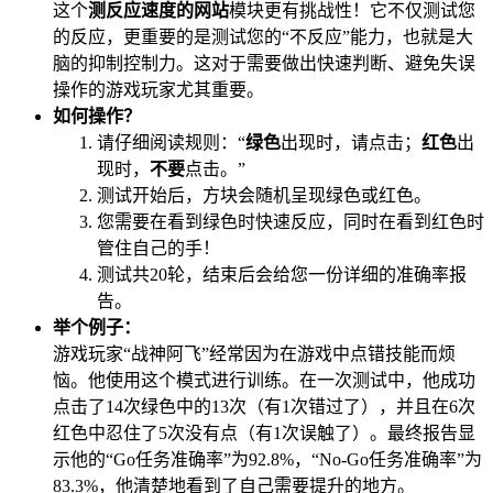
这个
测反应速度的网站
模块更有挑战性！它不仅测试您
的反应，更重要的是测试您的“不反应”能力，也就是大
脑的抑制控制力。这对于需要做出快速判断、避免失误
操作的游戏玩家尤其重要。
如何操作？
请仔细阅读规则：“
绿色
出现时，请点击；
红色
出
现时，
不要
点击。”
测试开始后，方块会随机呈现绿色或红色。
您需要在看到绿色时快速反应，同时在看到红色时
管住自己的手！
测试共20轮，结束后会给您一份详细的准确率报
告。
举个例子：
游戏玩家“战神阿飞”经常因为在游戏中点错技能而烦
恼。他使用这个模式进行训练。在一次测试中，他成功
点击了14次绿色中的13次（有1次错过了），并且在6次
红色中忍住了5次没有点（有1次误触了）。最终报告显
示他的“Go任务准确率”为92.8%，“No-Go任务准确率”为
83.3%，他清楚地看到了自己需要提升的地方。