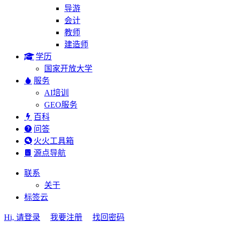
导游
会计
教师
建造师
学历
国家开放大学
服务
AI培训
GEO服务
百科
问答
火火工具箱
源点导航
联系
关于
标签云
Hi, 请登录
我要注册
找回密码