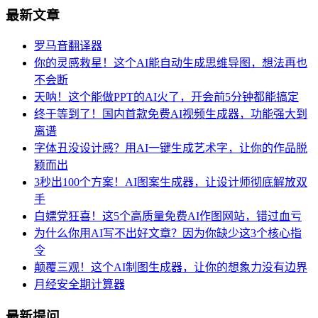
最新文章
罗马音翻译器
你的灵感救星！这个AI能自动生成思维导图，想法再也
不会断
天呐！这个能做PPT的AI火了，开会前5分钟都能搞定
终于等到了！国内首款免费AI视频生成器，功能强大到
离谱
字体丑没设计感？用AI一键生成艺术字，让你的作品脱
颖而出
3秒出100个方案！AI图案生成器，让设计师彻底解放双
手
白嫖党狂喜！这5个高质量免费AI作图网站，错过血亏
为什么你用AI写不出好文章？因为你缺少这3个核心指
令
颠覆三观！这个AI制图生成器，让你的想象力没有边界
月经安全期计算器
最新提问